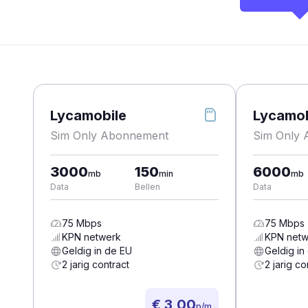
Lycamobile
Lycamob
Sim Only Abonnement
Sim Only
3000
150
6000
mb
min
mb
Data
Bellen
Data
75
Mbps
75
Mbps
KPN
netwerk
KPN
netw
Geldig in de EU
Geldig in
2 jarig contract
2 jarig co
€ 3,00
p/m