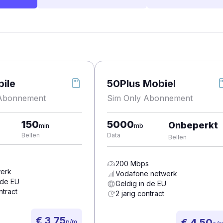
ile
50Plus Mobiel
 Abonnement
Sim Only Abonnement
150
5000
Onbeperkt
min
mb
Bellen
Data
Bellen
200
Mbps
erk
Vodafone
netwerk
 de EU
Geldig in de EU
ntract
2 jarig contract
€ 3,75
€ 4,50
p/m