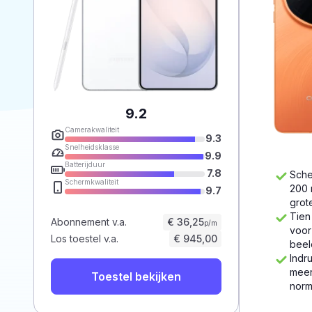
9.2
Camerakwaliteit
9.3
Snelheidsklasse
9.9
Batterijduur
7.8
Sche
Schermkwaliteit
200 
9.7
grot
Tien
Abonnement v.a.
€ 36,25
p/m
voor
Los toestel v.a.
€ 945,00
beel
Indr
meer
Toestel bekijken
norm