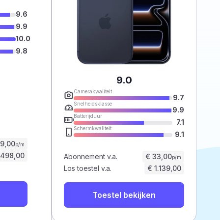
9.6
9.9
10.0
9.8
9.0
Camerakwaliteit
9.7
Snelheidsklasse
9.9
Batterijduur
7.1
Schermkwaliteit
9.1
59,00
p/m
.498,00
Abonnement v.a.
€ 33,00
p/m
Los toestel v.a.
€ 1.139,00
Toestel bekijken