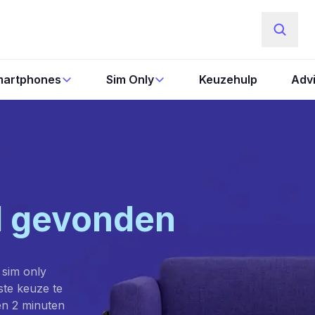
artphones
Sim Only
Keuzehulp
Adv
l gevonden
 sim only
este keuze te
en 2 minuten