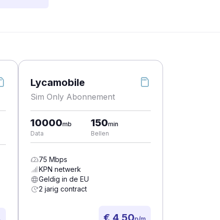
Lycamobile
Sim Only Abonnement
10000
150
mb
min
Data
Bellen
75
Mbps
KPN
netwerk
Geldig in de EU
2 jarig contract
€ 4,50
p/m