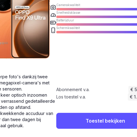
Camerakwaliteit
Snelheidsklasse
Batterijduur
Schermkwaliteit
rpe foto's dankzij twee
megapixel-camera's met
e sensoren.
Abonnement v.a.
€ 
 keer optisch inzoomen
Los toestel v.a.
€ 1
 verrassend gedetailleerde
den op afstand.
ukwekkende accuduur van
 dan twee dagen bij
Toestel bekijken
aal gebruik.