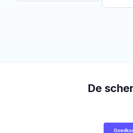
De sche
Goedko