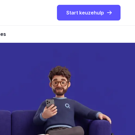
Start keuzehulp
ies