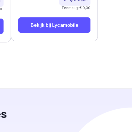
m
Eenmalig: € 0,00
00
Bekijk bij
Lycamobile
es