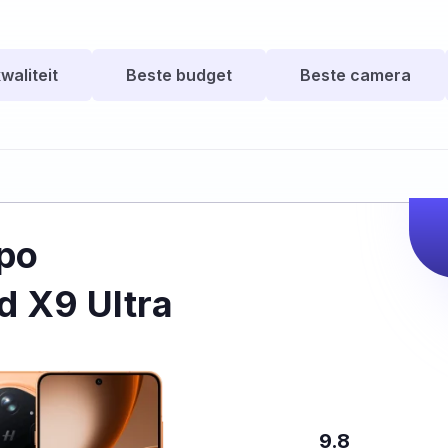
waliteit
Beste budget
Beste camera
po
d X9 Ultra
9.8