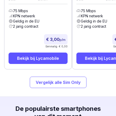
75
Mbps
75
Mbps
KPN
netwerk
KPN
netwerk
Geldig in de EU
Geldig in de EU
2 jarig contract
2 jarig contract
€ 3,00
p/m
Eenmalig: € 0,00
E
Bekijk bij
Lycamobile
Bekijk bij
Lycam
Vergelijk alle Sim Only
De populairste smartphones