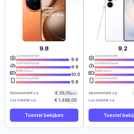
9.8
9.2
Camerakwaliteit
Camerakwaliteit
9.6
Snelheidsklasse
Snelheidsklasse
9.9
Batterijduur
Batterijduur
10.0
Schermkwaliteit
Schermkwaliteit
9.8
€ 59,00
Abonnement v.a.
Abonnement v.a.
p/m
€ 1.498,00
Los toestel v.a.
Los toestel v.a.
Toestel bekijken
Toestel beki