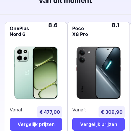
van dit moment
8.6
8.1
OnePlus
Poco
Nord 6
X8 Pro
Vanaf:
Vanaf:
€ 477,00
€ 309,90
Vergelijk prijzen
Vergelijk prijzen