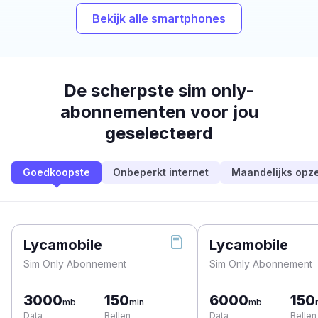
Bekijk alle smartphones
De scherpste sim only-
abonnementen voor jou
geselecteerd
Goedkoopste
Onbeperkt internet
Maandelijks opz
Lycamobile
Lycamobile
Sim Only Abonnement
Sim Only Abonnement
3000
150
6000
150
mb
min
mb
Data
Bellen
Data
Bellen