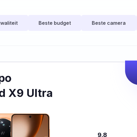
waliteit
Beste budget
Beste camera
po
d X9 Ultra
9.8