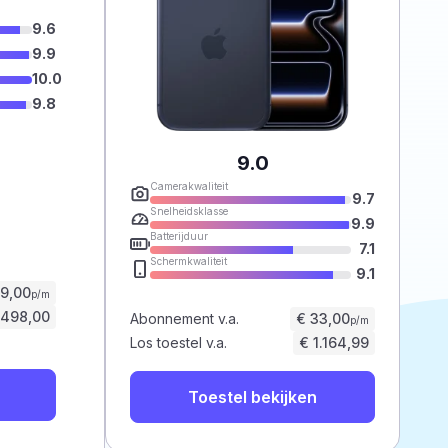
9.6
9.9
10.0
9.8
9.0
Camerakwaliteit
9.7
Snelheidsklasse
9.9
Batterijduur
7.1
Schermkwaliteit
9.1
59,00
p/m
.498,00
Abonnement v.a.
€ 33,00
p/m
Los toestel v.a.
€ 1.164,99
Toestel bekijken