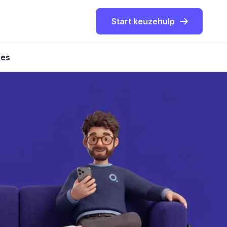
Start keuzehulp
ies