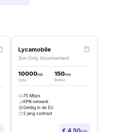
Lycamobile
Sim Only Abonnement
10000
150
mb
min
Data
Bellen
75
Mbps
KPN
netwerk
Geldig in de EU
2 jarig contract
€ 4,50
p/m