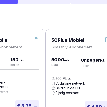
ile
50Plus Mobiel
 Abonnement
Sim Only Abonnement
150
5000
Onbeperkt
min
mb
Bellen
Data
Bellen
200
Mbps
erk
Vodafone
netwerk
 de EU
Geldig in de EU
ntract
2 jarig contract
€ 3,75
€ 4,50
p/m