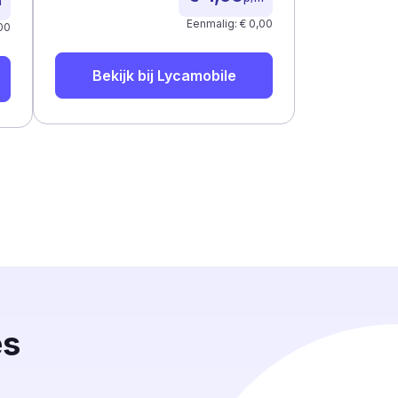
m
Eenmalig: € 0,00
00
Bekijk bij
Lycamobile
es