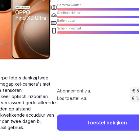
Camerakwaliteit
Snelheidsklasse
Batterijduur
Schermkwaliteit
rpe foto's dankzij twee
megapixel-camera's met
e sensoren.
Abonnement v.a.
€ 
 keer optisch inzoomen
Los toestel v.a.
€ 1
 verrassend gedetailleerde
den op afstand.
ukwekkende accuduur van
 dan twee dagen bij
Toestel bekijken
aal gebruik.