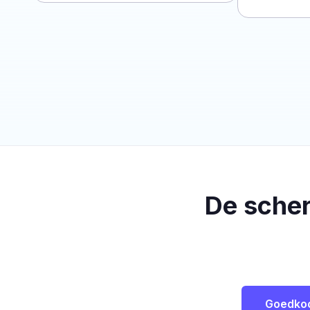
De sche
Goedko