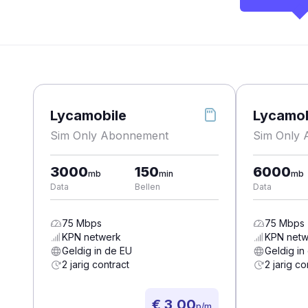
Lycamobile
Lycamob
Sim Only Abonnement
Sim Only
3000
150
6000
mb
min
mb
Data
Bellen
Data
75
Mbps
75
Mbps
KPN
netwerk
KPN
netw
Geldig in de EU
Geldig in
2 jarig contract
2 jarig co
€ 3,00
p/m