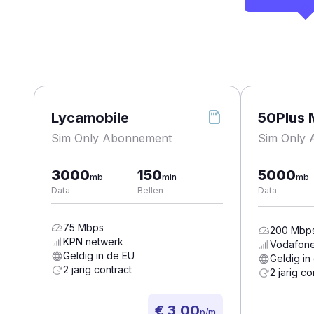
Lycamobile
50Plus 
Sim Only Abonnement
Sim Only
3000
150
5000
mb
min
mb
Data
Bellen
Data
75
Mbps
200
Mbp
KPN
netwerk
Vodafon
Geldig in de EU
Geldig in
2 jarig contract
2 jarig co
€ 3,00
p/m