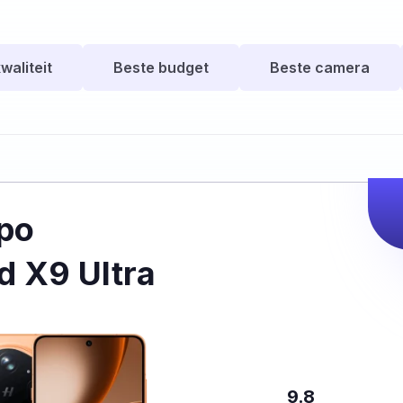
waliteit
Beste budget
Beste camera
po
d X9 Ultra
9.8