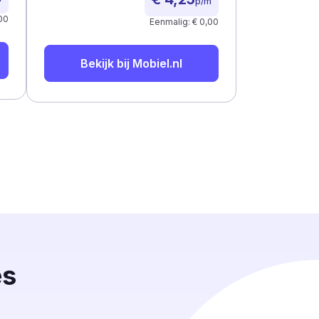
p/m
00
Eenmalig: € 0,00
Bekijk bij
Mobiel.nl
es