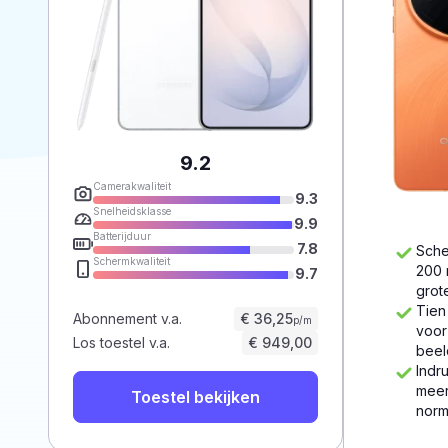
9.2
Camerakwaliteit
9.3
Snelheidsklasse
9.9
Batterijduur
7.8
Sche
Schermkwaliteit
200 
9.7
grot
Tien
Abonnement v.a.
€ 36,25
p/m
voor
Los toestel v.a.
€ 949,00
beel
Indr
meer
Toestel bekijken
norm