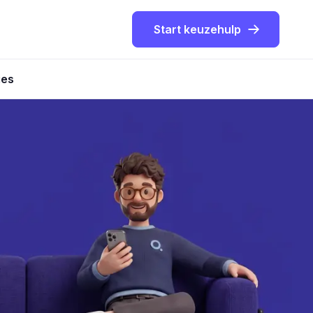
Start keuzehulp
ies