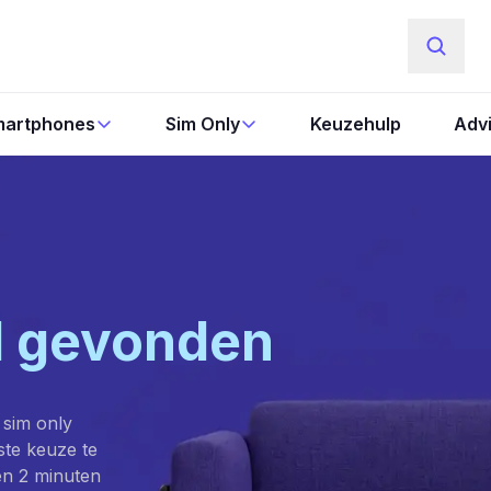
artphones
Sim Only
Keuzehulp
Adv
l gevonden
 sim only
este keuze te
en 2 minuten