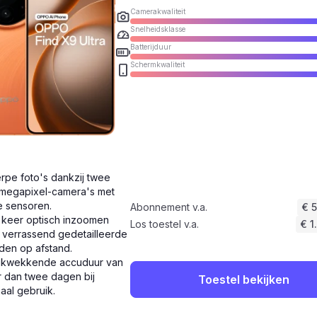
Camerakwaliteit
Snelheidsklasse
Batterijduur
Schermkwaliteit
rpe foto's dankzij twee
megapixel-camera's met
e sensoren.
Abonnement v.a.
€ 
 keer optisch inzoomen
Los toestel v.a.
€ 1
 verrassend gedetailleerde
den op afstand.
ukwekkende accuduur van
 dan twee dagen bij
Toestel bekijken
aal gebruik.