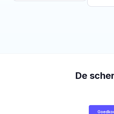
De sche
Goedko