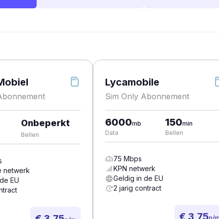
Mobiel
Lycamobile
 Abonnement
Sim Only Abonnement
6000
150
Onbeperkt
mb
min
Data
Bellen
Bellen
75
Mbps
s
KPN
netwerk
e
netwerk
Geldig in de EU
 de EU
2 jarig contract
ntract
€ 3,75
€ 3,75
p/