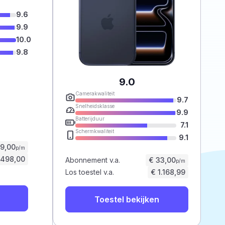
9.6
9.9
10.0
9.8
9.0
Camerakwaliteit
9.7
Snelheidsklasse
9.9
Batterijduur
7.1
Schermkwaliteit
9.1
59,00
p/m
.498,00
Abonnement v.a.
€ 33,00
p/m
Los toestel v.a.
€ 1.168,99
Toestel bekijken