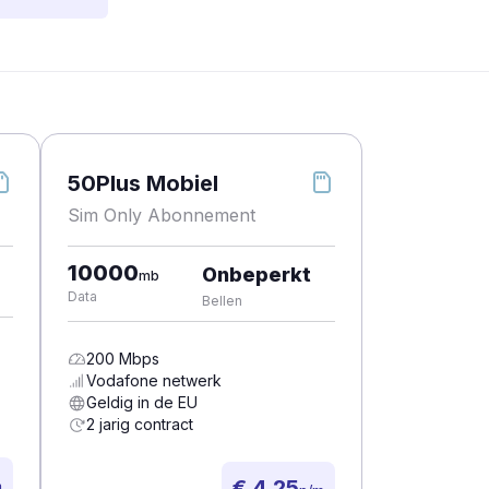
50Plus Mobiel
Sim Only Abonnement
10000
Onbeperkt
mb
Data
Bellen
200
Mbps
Vodafone
netwerk
Geldig in de EU
2 jarig contract
€ 4,25
m