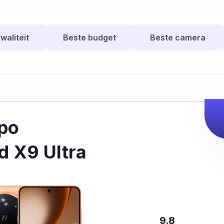
waliteit
Beste budget
Beste camera
po
d X9 Ultra
9.8