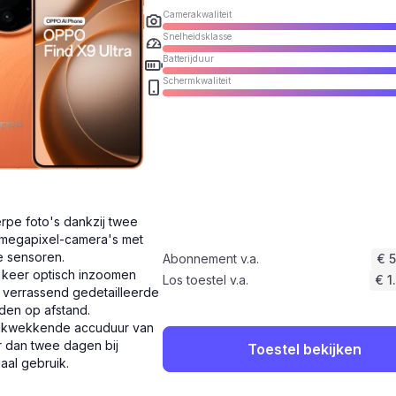
Camerakwaliteit
Snelheidsklasse
Batterijduur
Schermkwaliteit
rpe foto's dankzij twee
megapixel-camera's met
e sensoren.
Abonnement v.a.
€ 
 keer optisch inzoomen
Los toestel v.a.
€ 1
 verrassend gedetailleerde
den op afstand.
ukwekkende accuduur van
 dan twee dagen bij
Toestel bekijken
aal gebruik.