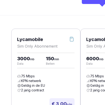
Lycamobile
Lycamob
Sim Only Abonnement
Sim Only
3000
150
6000
mb
min
mb
Data
Bellen
Data
75
Mbps
75
Mbps
KPN
netwerk
KPN
netw
Geldig in de EU
Geldig in
2 jarig contract
2 jarig co
€ 3,00
p/m