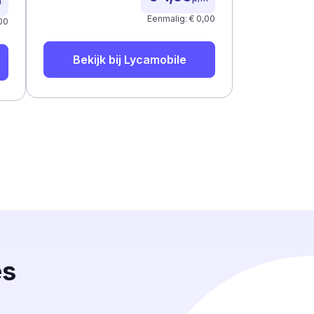
m
Eenmalig: € 0,00
00
Bekijk bij
Lycamobile
es