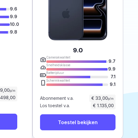
9.6
9.9
10.0
9.8
9.0
Camerakwaliteit
9.7
Snelheidsklasse
9.9
Batterijduur
7.1
Schermkwaliteit
9.1
59,00
p/m
.498,00
Abonnement v.a.
€ 33,00
p/m
Los toestel v.a.
€ 1.135,00
Toestel bekijken