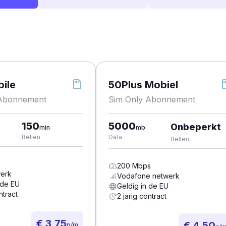
ile
50Plus Mobiel
 Abonnement
Sim Only Abonnement
150
5000
Onbeperkt
min
mb
Bellen
Data
Bellen
200
Mbps
erk
Vodafone
netwerk
 de EU
Geldig in de EU
ntract
2 jarig contract
€ 3,75
€ 4,50
p/m