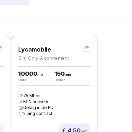
Lycamobile
Sim Only Abonnement
10000
150
mb
min
Data
Bellen
75
Mbps
KPN
netwerk
Geldig in de EU
2 jarig contract
€ 4,50
p/m