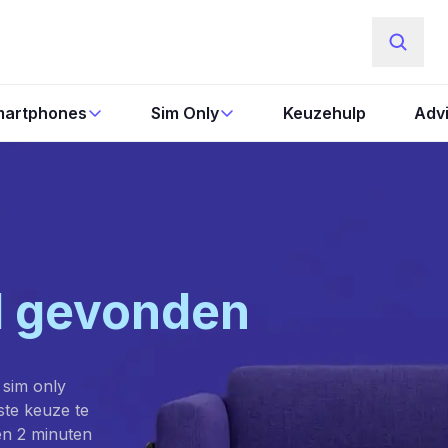
artphones
Sim Only
Keuzehulp
Adv
l gevonden
 sim only
este keuze te
en 2 minuten