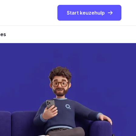
Start keuzehulp
ies