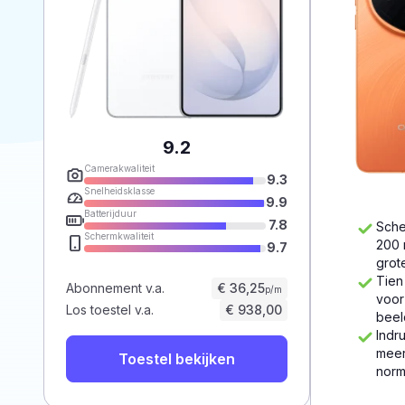
9.2
Camerakwaliteit
9.3
Snelheidsklasse
9.9
Batterijduur
7.8
Sche
Schermkwaliteit
200 
9.7
grot
Tien
Abonnement v.a.
€ 36,25
p/m
voor
Los toestel v.a.
€ 938,00
beel
Indr
meer
Toestel bekijken
norm