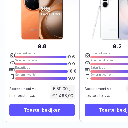
9.8
9.2
Camerakwaliteit
Camerakwaliteit
9.6
Snelheidsklasse
Snelheidsklasse
9.9
Batterijduur
Batterijduur
10.0
Schermkwaliteit
Schermkwaliteit
9.8
€ 59,00
Abonnement v.a.
Abonnement v.a.
p/m
€ 1.498,00
Los toestel v.a.
Los toestel v.a.
Toestel bekijken
Toestel beki