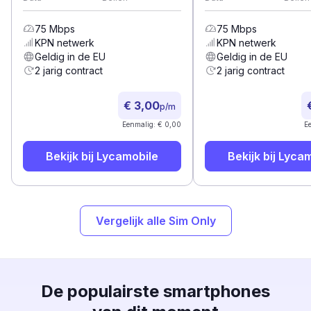
75
Mbps
75
Mbps
KPN
netwerk
KPN
netwerk
Geldig in de EU
Geldig in de EU
2 jarig contract
2 jarig contract
€ 3,00
p/m
Eenmalig: € 0,00
E
Bekijk bij
Lycamobile
Bekijk bij
Lycam
Vergelijk alle Sim Only
De populairste smartphones