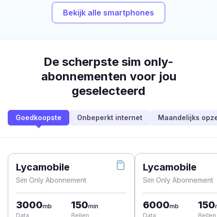
Bekijk alle smartphones
De scherpste sim only-
abonnementen voor jou
geselecteerd
Goedkoopste
Onbeperkt internet
Maandelijks opz
Lycamobile
Lycamobile
Sim Only Abonnement
Sim Only Abonnement
3000
150
6000
150
mb
min
mb
Data
Bellen
Data
Bellen