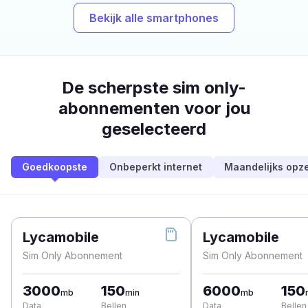
Bekijk alle smartphones
De scherpste sim only-
abonnementen voor jou
geselecteerd
Goedkoopste
Onbeperkt internet
Maandelijks opz
Lycamobile
Lycamobile
Sim Only Abonnement
Sim Only Abonnement
3000
150
6000
150
mb
min
mb
Data
Bellen
Data
Bellen