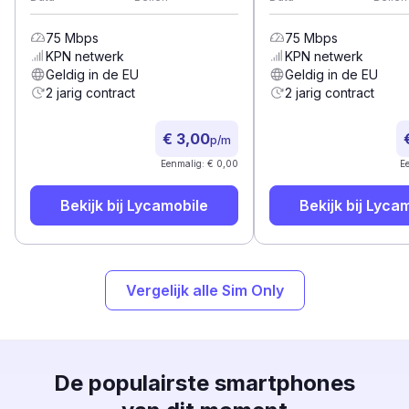
75
Mbps
75
Mbps
KPN
netwerk
KPN
netwerk
Geldig in de EU
Geldig in de EU
2 jarig contract
2 jarig contract
€ 3,00
p/m
Eenmalig: € 0,00
E
Bekijk bij
Lycamobile
Bekijk bij
Lycam
Vergelijk alle Sim Only
De populairste smartphones