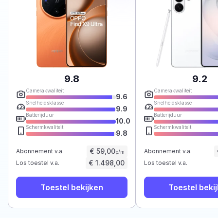
9.8
9.2
Camerakwaliteit
Camerakwaliteit
9.6
Snelheidsklasse
Snelheidsklasse
9.9
Batterijduur
Batterijduur
10.0
Schermkwaliteit
Schermkwaliteit
9.8
€ 59,00
Abonnement v.a.
Abonnement v.a.
p/m
€ 1.498,00
Los toestel v.a.
Los toestel v.a.
Toestel bekijken
Toestel beki