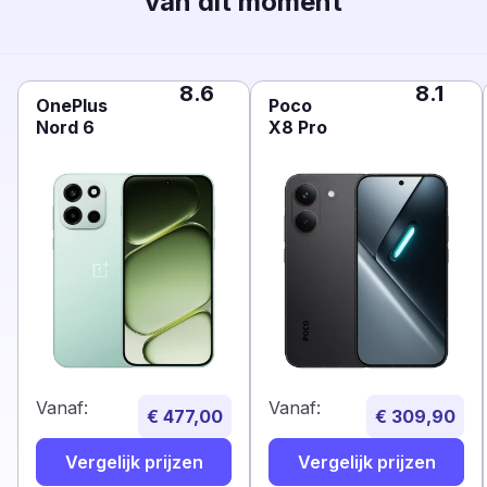
van dit moment
8.6
8.1
OnePlus
Poco
Nord 6
X8 Pro
Vanaf:
Vanaf:
€ 477,00
€ 309,90
Vergelijk prijzen
Vergelijk prijzen