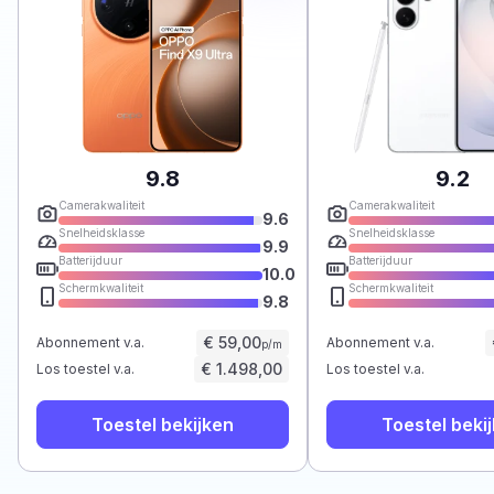
9.8
9.2
Camerakwaliteit
Camerakwaliteit
9.6
Snelheidsklasse
Snelheidsklasse
9.9
Batterijduur
Batterijduur
10.0
Schermkwaliteit
Schermkwaliteit
9.8
€ 59,00
Abonnement v.a.
Abonnement v.a.
p/m
€ 1.498,00
Los toestel v.a.
Los toestel v.a.
Toestel bekijken
Toestel beki