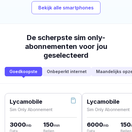
Bekijk alle smartphones
De scherpste sim only-
abonnementen voor jou
geselecteerd
Goedkoopste
Onbeperkt internet
Maandelijks opz
Lycamobile
Lycamobile
Sim Only Abonnement
Sim Only Abonnement
3000
150
6000
150
mb
min
mb
Data
Bellen
Data
Bellen