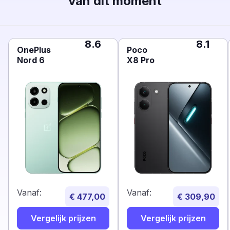
van dit moment
8.6
8.1
OnePlus
Poco
Nord 6
X8 Pro
Vanaf:
Vanaf:
€ 477,00
€ 309,90
Vergelijk prijzen
Vergelijk prijzen