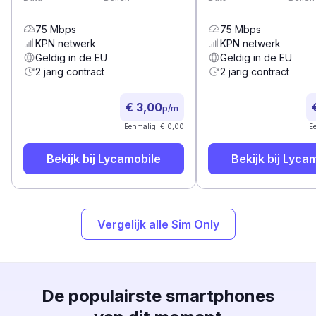
75
Mbps
75
Mbps
KPN
netwerk
KPN
netwerk
Geldig in de EU
Geldig in de EU
2 jarig contract
2 jarig contract
€ 3,00
p/m
Eenmalig: € 0,00
E
Bekijk bij
Lycamobile
Bekijk bij
Lycam
Vergelijk alle Sim Only
De populairste smartphones