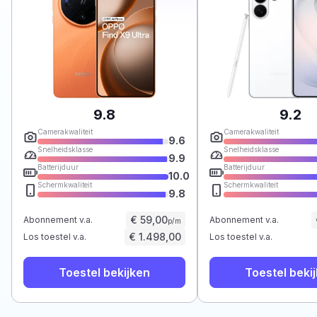
9.8
9.2
Camerakwaliteit
Camerakwaliteit
9.6
Snelheidsklasse
Snelheidsklasse
9.9
Batterijduur
Batterijduur
10.0
Schermkwaliteit
Schermkwaliteit
9.8
€ 59,00
Abonnement v.a.
Abonnement v.a.
p/m
€ 1.498,00
Los toestel v.a.
Los toestel v.a.
Toestel bekijken
Toestel beki