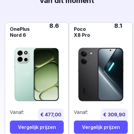
van dit moment
8.6
8.1
OnePlus
Poco
Nord 6
X8 Pro
Vanaf:
Vanaf:
€ 477,00
€ 309,90
Vergelijk prijzen
Vergelijk prijzen