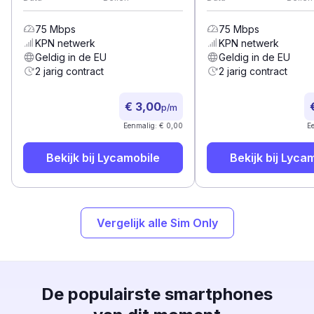
75
Mbps
75
Mbps
KPN
netwerk
KPN
netwerk
Geldig in de EU
Geldig in de EU
2 jarig contract
2 jarig contract
€ 3,00
p/m
Eenmalig: € 0,00
E
Bekijk bij
Lycamobile
Bekijk bij
Lycam
Vergelijk alle Sim Only
De populairste smartphones