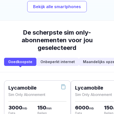
Bekijk alle smartphones
De scherpste sim only-
abonnementen voor jou
geselecteerd
Goedkoopste
Onbeperkt internet
Maandelijks opz
Lycamobile
Lycamobile
Sim Only Abonnement
Sim Only Abonnement
3000
150
6000
150
mb
min
mb
Data
Bellen
Data
Bellen