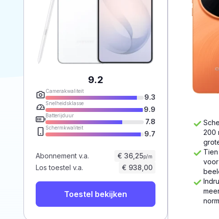
9.2
Camerakwaliteit
9.3
Snelheidsklasse
9.9
Batterijduur
7.8
Sche
Schermkwaliteit
200 
9.7
grot
Tien
Abonnement v.a.
€ 36,25
p/m
voor
Los toestel v.a.
€ 938,00
beel
Indr
meer
Toestel bekijken
norm