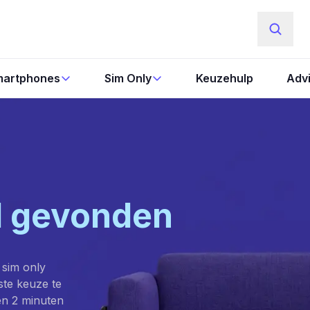
artphones
Sim Only
Keuzehulp
Adv
l gevonden
 sim only
este keuze te
en 2 minuten