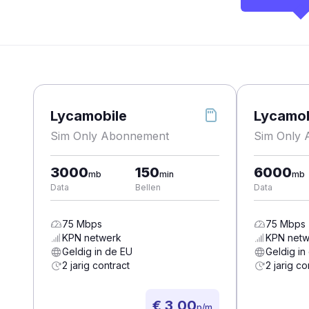
Lycamobile
Lycamob
Sim Only Abonnement
Sim Only
3000
150
6000
mb
min
mb
Data
Bellen
Data
75
Mbps
75
Mbps
KPN
netwerk
KPN
netw
Geldig in de EU
Geldig in
2 jarig contract
2 jarig co
€ 3,00
p/m