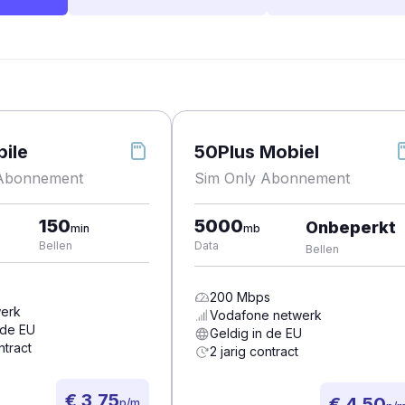
ile
50Plus Mobiel
 Abonnement
Sim Only Abonnement
150
5000
Onbeperkt
min
mb
Bellen
Data
Bellen
200
Mbps
erk
Vodafone
netwerk
 de EU
Geldig in de EU
ntract
2 jarig contract
€ 3,75
€ 4,50
p/m