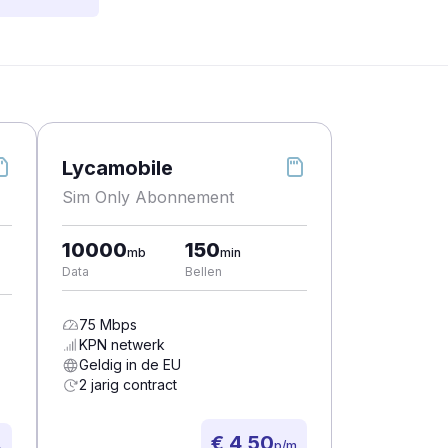
Lycamobile
Sim Only Abonnement
10000
150
mb
min
Data
Bellen
75
Mbps
KPN
netwerk
Geldig in de EU
2 jarig contract
€ 4,50
p/m