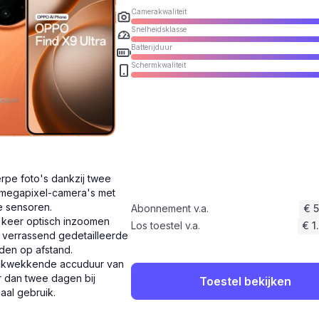
Camerakwaliteit
Snelheidsklasse
Batterijduur
Schermkwaliteit
rpe foto's dankzij twee
megapixel-camera's met
e sensoren.
Abonnement v.a.
€ 
 keer optisch inzoomen
Los toestel v.a.
€ 1
 verrassend gedetailleerde
den op afstand.
ukwekkende accuduur van
 dan twee dagen bij
Toestel bekijken
aal gebruik.