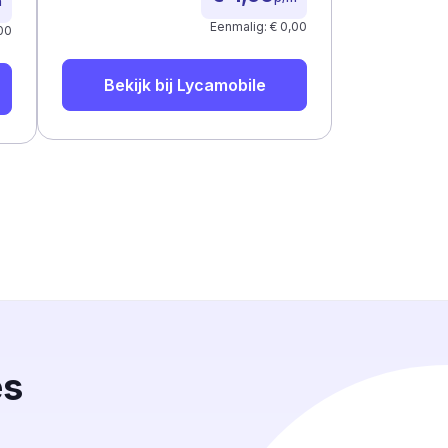
m
Eenmalig: € 0,00
00
Bekijk bij
Lycamobile
es