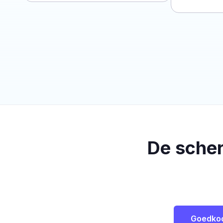
De sche
Goedko