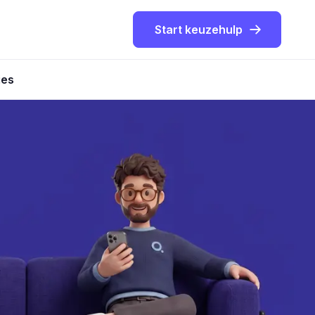
Start keuzehulp
ies