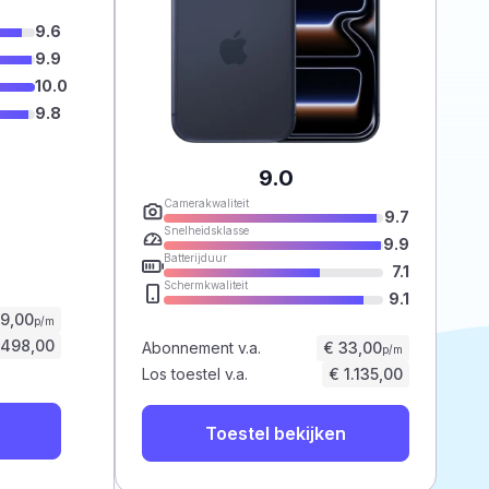
9.6
9.9
10.0
9.8
9.0
Camerakwaliteit
9.7
Snelheidsklasse
9.9
Batterijduur
7.1
Schermkwaliteit
9.1
59,00
p/m
.498,00
Abonnement v.a.
€ 33,00
p/m
Los toestel v.a.
€ 1.135,00
Toestel bekijken