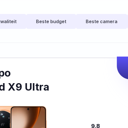
waliteit
Beste budget
Beste camera
po
d X9 Ultra
9.8