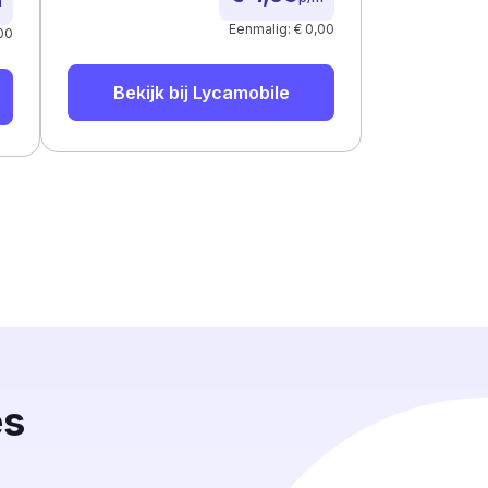
m
Eenmalig: € 0,00
00
Bekijk bij
Lycamobile
es