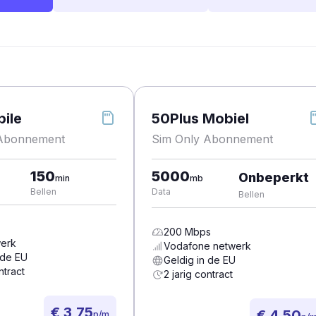
ile
50Plus Mobiel
 Abonnement
Sim Only Abonnement
150
5000
Onbeperkt
min
mb
Bellen
Data
Bellen
200
Mbps
erk
Vodafone
netwerk
 de EU
Geldig in de EU
ntract
2 jarig contract
€ 3,75
€ 4,50
p/m