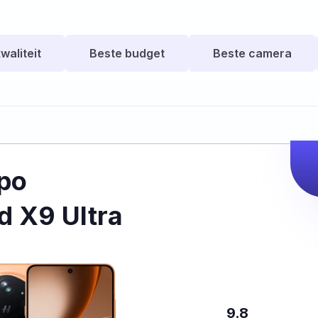
waliteit
Beste budget
Beste camera
po
d X9 Ultra
9.8