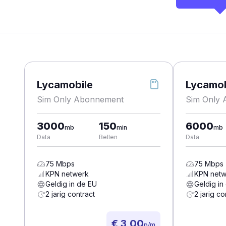
Lycamobile
Lycamob
Sim Only Abonnement
Sim Only
3000
150
6000
mb
min
mb
Data
Bellen
Data
75
Mbps
75
Mbps
KPN
netwerk
KPN
netw
Geldig in de EU
Geldig in
2 jarig contract
2 jarig co
€ 3,00
p/m