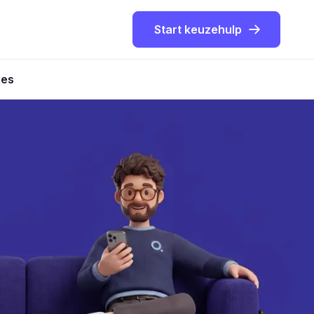
Start keuzehulp
ies