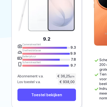
9.2
Camerakwaliteit
9.3
Snelheidsklasse
9.9
Batterijduur
7.8
Sche
Schermkwaliteit
200 
9.7
grot
Tien
Abonnement v.a.
€ 36,25
p/m
voor
Los toestel v.a.
€ 938,00
beel
Indr
meer
Toestel bekijken
norm