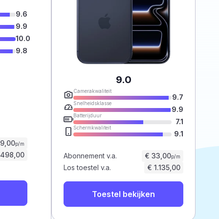
9.6
9.9
10.0
9.8
9.0
Camerakwaliteit
9.7
Snelheidsklasse
9.9
Batterijduur
7.1
Schermkwaliteit
9.1
59,00
p/m
.498,00
Abonnement v.a.
€ 33,00
p/m
Los toestel v.a.
€ 1.135,00
Toestel bekijken