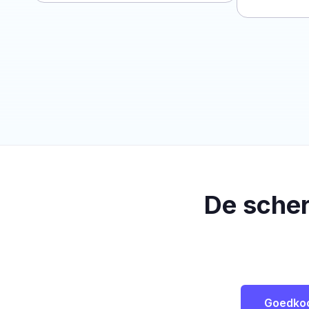
De sche
Goedko