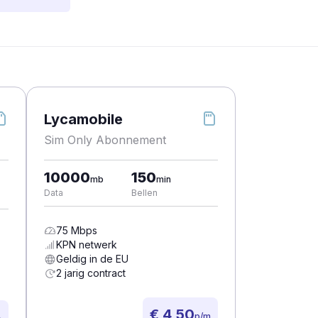
Lycamobile
Sim Only Abonnement
10000
150
mb
min
Data
Bellen
75
Mbps
KPN
netwerk
Geldig in de EU
2 jarig contract
€ 4,50
p/m