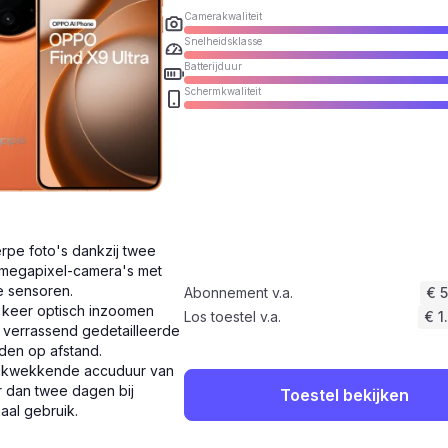
Camerakwaliteit
Snelheidsklasse
Batterijduur
Schermkwaliteit
rpe foto's dankzij twee
megapixel-camera's met
e sensoren.
Abonnement v.a.
€ 
 keer optisch inzoomen
Los toestel v.a.
€ 1
 verrassend gedetailleerde
den op afstand.
ukwekkende accuduur van
 dan twee dagen bij
Toestel bekijken
aal gebruik.