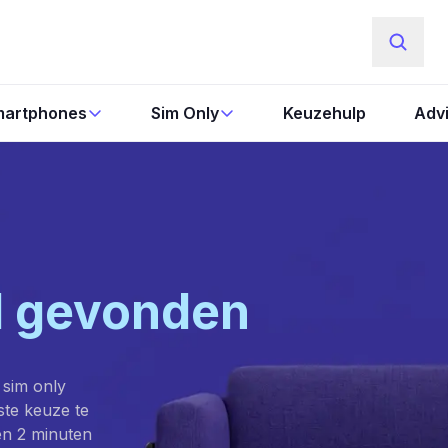
artphones
Sim Only
Keuzehulp
Adv
l gevonden
 sim only
este keuze te
en 2 minuten