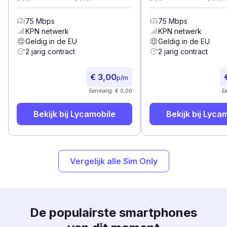
75
Mbps
75
Mbps
KPN
netwerk
KPN
netwerk
Geldig in de EU
Geldig in de EU
2 jarig contract
2 jarig contract
€ 3,00
p/m
Eenmalig: € 0,00
E
Bekijk bij
Lycamobile
Bekijk bij
Lycam
Vergelijk alle Sim Only
De populairste smartphones