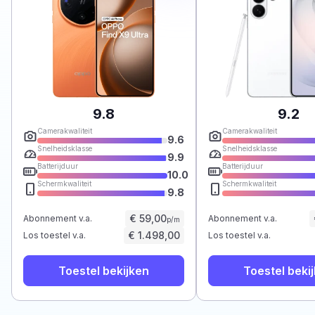
9.8
9.2
Camerakwaliteit
Camerakwaliteit
9.6
Snelheidsklasse
Snelheidsklasse
9.9
Batterijduur
Batterijduur
10.0
Schermkwaliteit
Schermkwaliteit
9.8
€ 59,00
Abonnement v.a.
Abonnement v.a.
p/m
€ 1.498,00
Los toestel v.a.
Los toestel v.a.
Toestel bekijken
Toestel beki