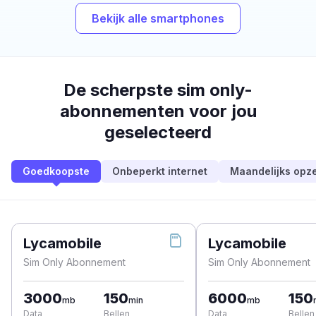
Bekijk alle smartphones
De scherpste sim only-
abonnementen voor jou
geselecteerd
Goedkoopste
Onbeperkt internet
Maandelijks opz
Lycamobile
Lycamobile
Sim Only Abonnement
Sim Only Abonnement
3000
150
6000
150
mb
min
mb
Data
Bellen
Data
Bellen