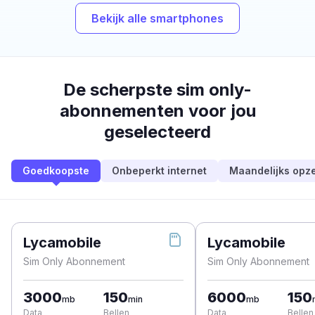
Bekijk alle smartphones
De scherpste sim only-
abonnementen voor jou
geselecteerd
Goedkoopste
Onbeperkt internet
Maandelijks opz
Lycamobile
Lycamobile
Sim Only Abonnement
Sim Only Abonnement
3000
150
6000
150
mb
min
mb
Data
Bellen
Data
Bellen