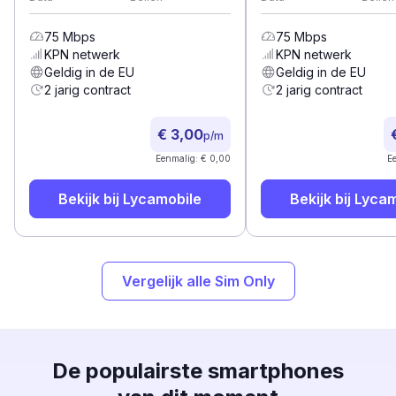
75
Mbps
75
Mbps
KPN
netwerk
KPN
netwerk
Geldig in de EU
Geldig in de EU
2 jarig contract
2 jarig contract
€ 3,00
p/m
Eenmalig: € 0,00
E
Bekijk bij
Lycamobile
Bekijk bij
Lycam
Vergelijk alle Sim Only
De populairste smartphones