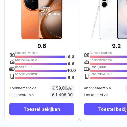
9.8
9.2
Camerakwaliteit
Camerakwaliteit
9.6
Snelheidsklasse
Snelheidsklasse
9.9
Batterijduur
Batterijduur
10.0
Schermkwaliteit
Schermkwaliteit
9.8
€ 59,00
Abonnement v.a.
Abonnement v.a.
p/m
€ 1.498,00
Los toestel v.a.
Los toestel v.a.
Toestel bekijken
Toestel beki