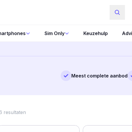
artphones
Sim Only
Keuzehulp
Adv
Meest complete aanbod
6
resultaten