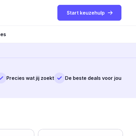
Start keuzehulp
ies
Precies wat jij zoekt
De beste deals voor jou