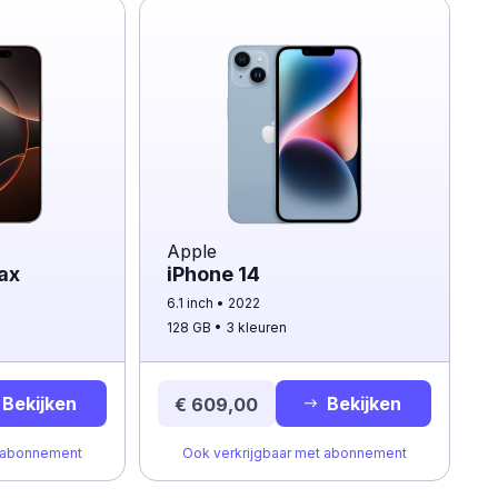
Apple
ax
iPhone 14
6.1 inch
2022
128 GB
3 kleuren
Bekijken
Bekijken
€ 609,00
t abonnement
Ook verkrijgbaar met abonnement