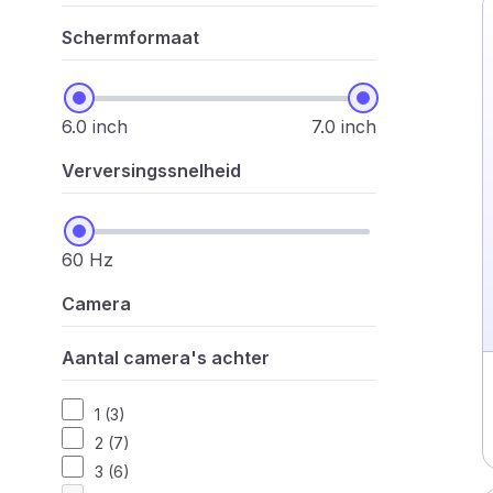
Schermformaat
6.0 inch
7.0 inch
Verversingssnelheid
60 Hz
Camera
Aantal camera's achter
1 (3)
2 (7)
3 (6)