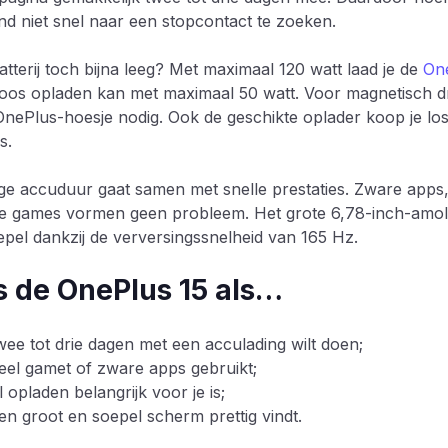
d niet snel naar een stopcontact te zoeken.
atterij toch bijna leeg? Met maximaal 120 watt laad je de
One
oos opladen kan met maximaal 50 watt. Voor magnetisch dr
OnePlus-hoesje nodig. Ook de geschikte oplader koop je los, 
s.
ge accuduur gaat samen met snelle prestaties. Zware apps,
e games vormen geen probleem. Het grote 6,78-inch-amo
epel dankzij de verversingssnelheid van 165 Hz.
s de OnePlus 15 als…
twee tot drie dagen met een acculading wilt doen;
veel gamet of zware apps gebruikt;
l opladen belangrijk voor je is;
een groot en soepel scherm prettig vindt.