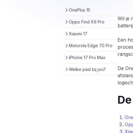
OnePlus 15
Wil je
Oppo Find X9 Pro
batteri
Xiaomi 17
Een ho
Motorola Edge 70 Pro
proces
rangsc
iPhone 17 Pro Max
De One
Welke past bij jou?
afstan
logisch
De
One
Opp
Xia