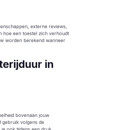
genschappen, externe reviews,
 hoe een toestel zich verhoudt
euw worden berekend wanneer
terijduur in
 snelheid bovenaan jouw
l gebruik volgens de
je ook tijdens een druk