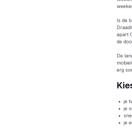
weeken
Is de b
Draadl
apart 
de doo
De lan
mobiel
erg so
Kie
je 
je 
sne
je 