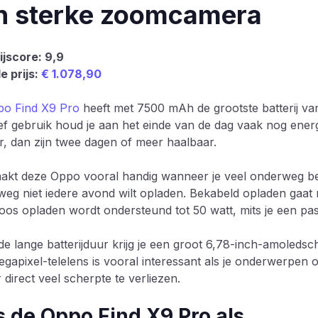
n sterke zoomcamera
ijscore: 9,9
e prijs:
€ 1.078,90
o Find X9 Pro
heeft met 7500 mAh de grootste batterij van
ief gebruik houd je aan het einde van de dag vaak nog energ
er, dan zijn twee dagen of meer haalbaar.
akt deze Oppo vooral handig wanneer je veel onderweg ben
weg niet iedere avond wilt opladen. Bekabeld opladen gaat
oos opladen wordt ondersteund tot 50 watt, mits je een pa
de lange batterijduur krijg je een groot 6,78-inch-amoleds
gapixel-telelens is vooral interessant als je onderwerpen op
direct veel scherpte te verliezen.
s de Oppo Find X9 Pro als…