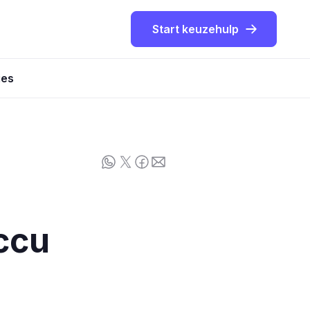
Start keuzehulp
ies
ccu