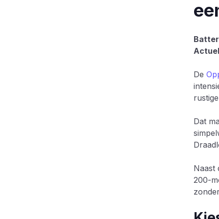
ee
Batter
Actuel
De
Opp
intens
rustig
Dat ma
simpel
Draadl
Naast 
200-me
zonder 
Kie