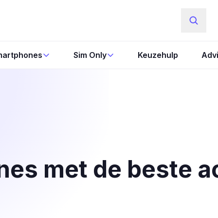
artphones
Sim Only
Keuzehulp
Adv
es met de beste a