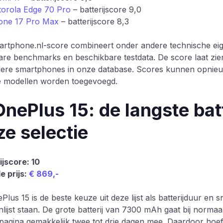
orola Edge 70 Pro
– batterijscore 9,0
one 17 Pro Max
– batterijscore 8,3
rtphone.nl-score combineert onder andere technische ei
re benchmarks en beschikbare testdata. De score laat zien
dere smartphones in onze database. Scores kunnen opni
 modellen worden toegevoegd.
OnePlus 15: de langste bat
ze selectie
ijscore: 10
e prijs:
€ 869,-
Plus 15 is de beste keuze uit deze lijst als batterijduur en
lijst staan. De grote batterij van 7300 mAh gaat bij normaa
lpagina gemakkelijk twee tot drie dagen mee. Daardoor hoef 