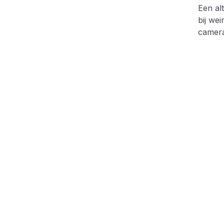
Een al
bij we
camera