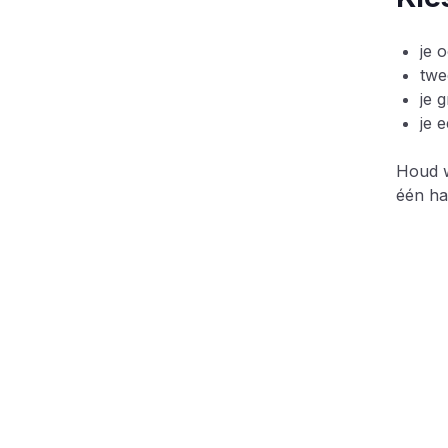
je 
twe
je 
je 
Houd w
één ha