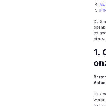
Mot
iPh
De Sma
openba
tot an
nieuwe
1. 
on
Batter
Actuel
De One
wensen
toeste