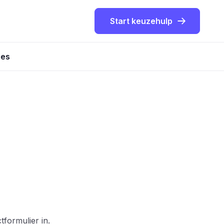
Start keuzehulp
ies
formulier in.