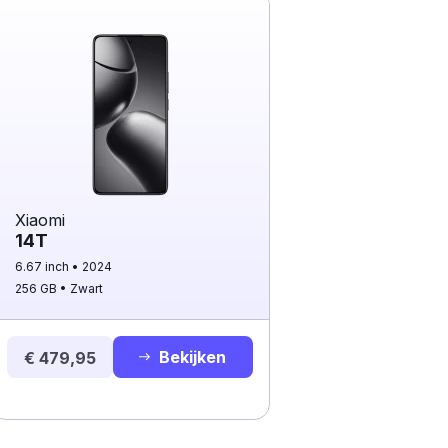
Xiaomi
14T
6.67 inch
2024
256 GB
Zwart
Bekijken
€ 479,95