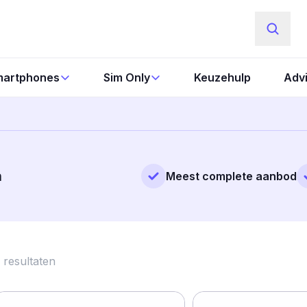
artphones
Sim Only
Keuzehulp
Adv
n
Meest complete aanbod
resultaten