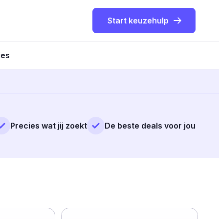
Start keuzehulp
ies
Precies wat jij zoekt
De beste deals voor jou