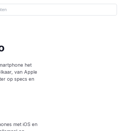
aten
o
smartphone het
elkaar, van Apple
ter op specs en
Phones met iOS en