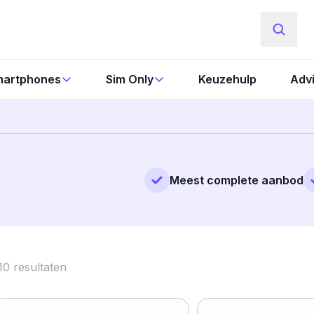
artphones
Sim Only
Keuzehulp
Adv
Meest complete aanbod
10
resultaten