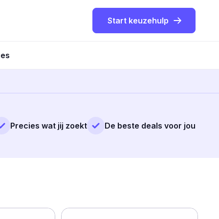
Start keuzehulp
ies
Precies wat jij zoekt
De beste deals voor jou