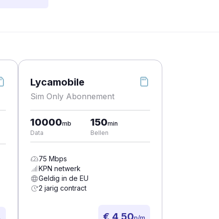
Lycamobile
Sim Only Abonnement
10000
150
mb
min
Data
Bellen
75
Mbps
KPN
netwerk
Geldig in de EU
2 jarig contract
€ 4,50
p/m