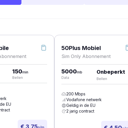
ile
50Plus Mobiel
 Abonnement
Sim Only Abonnement
150
5000
Onbeperkt
min
mb
Bellen
Data
Bellen
200
Mbps
erk
Vodafone
netwerk
 de EU
Geldig in de EU
ntract
2 jarig contract
€ 3,75
€ 4,50
p/m