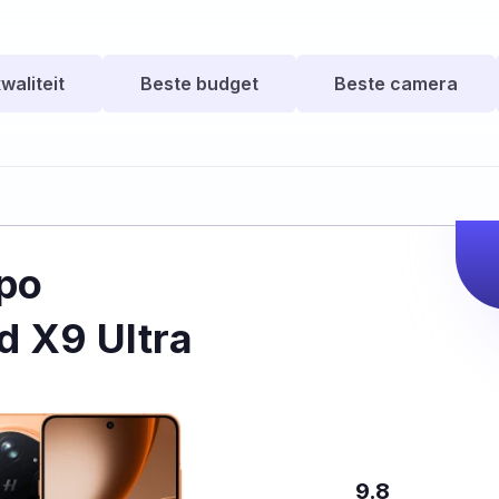
waliteit
Beste budget
Beste camera
po
d X9 Ultra
9.8