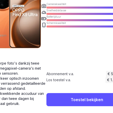
Camerakwaliteit
Snelheidsklasse
Batterijduur
Schermkwaliteit
rpe foto's dankzij twee
megapixel-camera's met
e sensoren.
Abonnement v.a.
€ 
 keer optisch inzoomen
Los toestel v.a.
€ 1
 verrassend gedetailleerde
den op afstand.
ukwekkende accuduur van
 dan twee dagen bij
Toestel bekijken
aal gebruik.