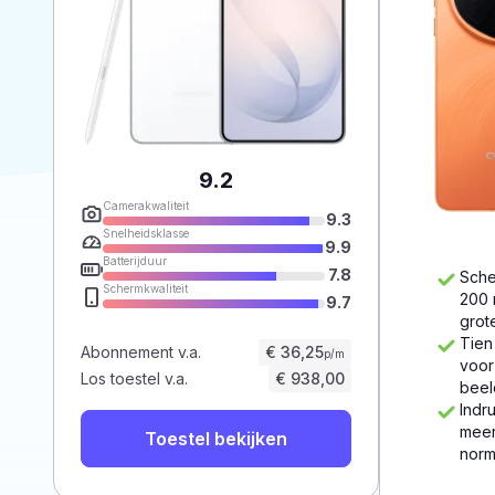
9.2
Camerakwaliteit
9.3
Snelheidsklasse
9.9
Batterijduur
7.8
Sche
Schermkwaliteit
200 
9.7
grot
Tien
Abonnement v.a.
€ 36,25
p/m
voor
Los toestel v.a.
€ 938,00
beel
Indr
meer
Toestel bekijken
norm