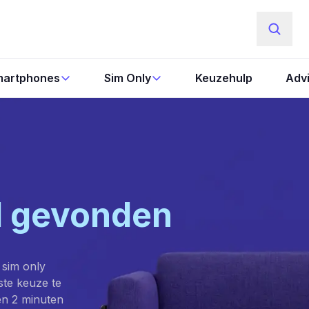
artphones
Sim Only
Keuzehulp
Adv
l gevonden
 sim only
este keuze te
en 2 minuten