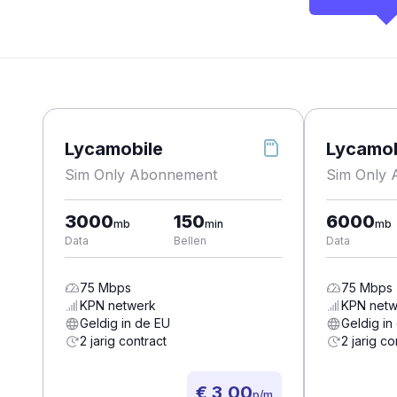
Lycamobile
Lycamob
Sim Only Abonnement
Sim Only
3000
150
6000
mb
min
mb
Data
Bellen
Data
75
Mbps
75
Mbps
KPN
netwerk
KPN
netw
Geldig in de EU
Geldig in
2 jarig contract
2 jarig co
€ 3,00
p/m