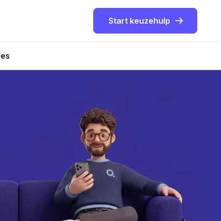
Start keuzehulp
ies