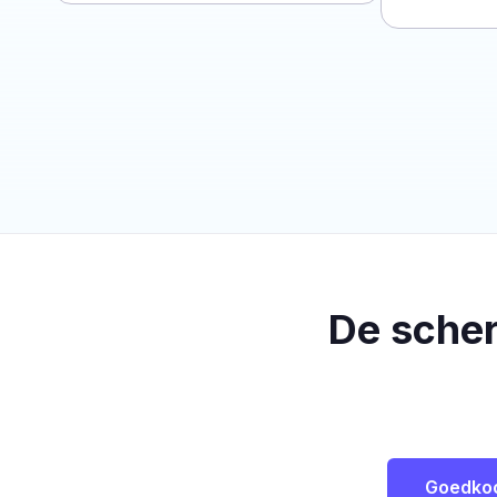
De sche
Goedko