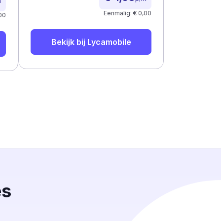
m
Eenmalig: € 0,00
00
Bekijk bij
Lycamobile
es