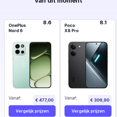
van dit moment
8.6
8.1
OnePlus
Poco
Nord 6
X8 Pro
Vanaf:
Vanaf:
€ 477,00
€ 309,90
Vergelijk prijzen
Vergelijk prijzen