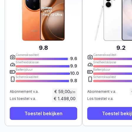
9.8
9.2
Camerakwaliteit
Camerakwaliteit
9.6
Snelheidsklasse
Snelheidsklasse
9.9
Batterijduur
Batterijduur
10.0
Schermkwaliteit
Schermkwaliteit
9.8
€ 59,00
Abonnement v.a.
Abonnement v.a.
p/m
€ 1.498,00
Los toestel v.a.
Los toestel v.a.
Toestel bekijken
Toestel beki