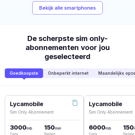
Bekijk alle smartphones
De scherpste sim only-
abonnementen voor jou
geselecteerd
Goedkoopste
Onbeperkt internet
Maandelijks opz
Lycamobile
Lycamobile
Sim Only Abonnement
Sim Only Abonnement
3000
150
6000
150
mb
min
mb
Data
Bellen
Data
Bellen