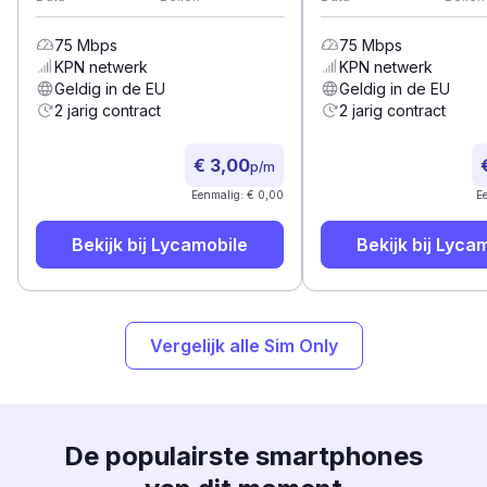
75
Mbps
75
Mbps
KPN
netwerk
KPN
netwerk
Geldig in de EU
Geldig in de EU
2 jarig contract
2 jarig contract
€ 3,00
p/m
Eenmalig: € 0,00
E
Bekijk bij
Lycamobile
Bekijk bij
Lycam
Vergelijk alle Sim Only
De populairste smartphones