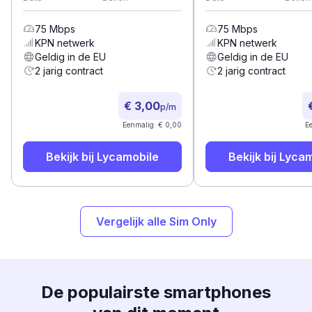
75
Mbps
75
Mbps
KPN
netwerk
KPN
netwerk
Geldig in de EU
Geldig in de EU
2 jarig contract
2 jarig contract
€ 3,00
p/m
Eenmalig: € 0,00
E
Bekijk bij
Lycamobile
Bekijk bij
Lycam
Vergelijk alle Sim Only
De populairste smartphones