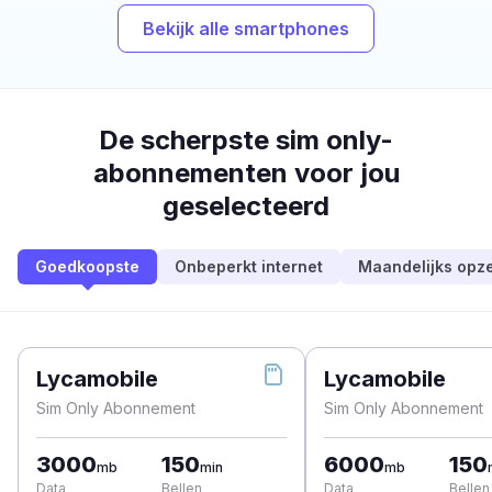
Bekijk alle smartphones
De scherpste sim only-
abonnementen voor jou
geselecteerd
Goedkoopste
Onbeperkt internet
Maandelijks opz
Lycamobile
Lycamobile
Sim Only Abonnement
Sim Only Abonnement
3000
150
6000
150
mb
min
mb
Data
Bellen
Data
Bellen