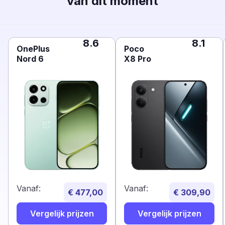
van dit moment
8.6
8.1
OnePlus
Poco
Nord 6
X8 Pro
Vanaf:
Vanaf:
€ 477,00
€ 309,90
Vergelijk prijzen
Vergelijk prijzen