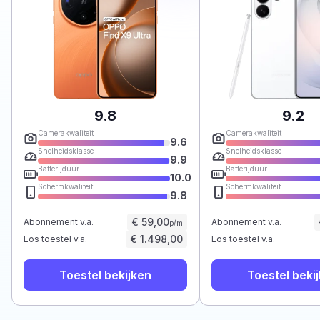
9.8
9.2
Camerakwaliteit
Camerakwaliteit
9.6
Snelheidsklasse
Snelheidsklasse
9.9
Batterijduur
Batterijduur
10.0
Schermkwaliteit
Schermkwaliteit
9.8
€ 59,00
Abonnement v.a.
Abonnement v.a.
p/m
€ 1.498,00
Los toestel v.a.
Los toestel v.a.
Toestel bekijken
Toestel beki