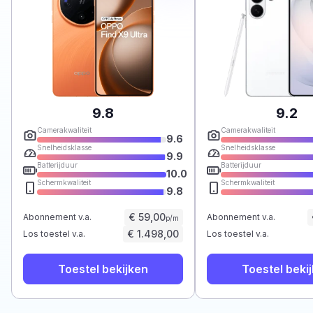
9.8
9.2
Camerakwaliteit
Camerakwaliteit
9.6
Snelheidsklasse
Snelheidsklasse
9.9
Batterijduur
Batterijduur
10.0
Schermkwaliteit
Schermkwaliteit
9.8
€ 59,00
Abonnement v.a.
Abonnement v.a.
p/m
€ 1.498,00
Los toestel v.a.
Los toestel v.a.
Toestel bekijken
Toestel beki