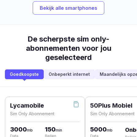
Bekijk alle smartphones
De scherpste sim only-
abonnementen voor jou
geselecteerd
Goedkoopste
Onbeperkt internet
Maandelijks opz
Lycamobile
50Plus Mobiel
Sim Only Abonnement
Sim Only Abonnement
3000
150
5000
Onb
mb
min
mb
Data
Bellen
Data