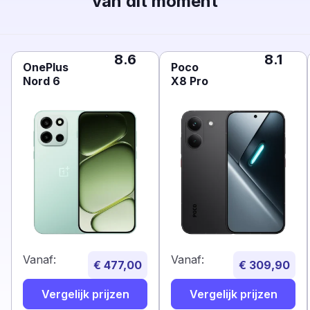
van dit moment
8.6
8.1
OnePlus
Poco
Nord 6
X8 Pro
Vanaf:
Vanaf:
€ 477,00
€ 309,90
Vergelijk prijzen
Vergelijk prijzen