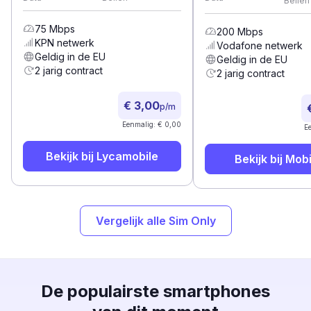
Bellen
75
Mbps
200
Mbps
KPN
netwerk
Vodafone
netwerk
Geldig in de EU
Geldig in de EU
2 jarig contract
2 jarig contract
€ 3,00
p/m
Eenmalig: € 0,00
E
Bekijk bij
Lycamobile
Bekijk bij
Mobi
Vergelijk alle Sim Only
De populairste smartphones