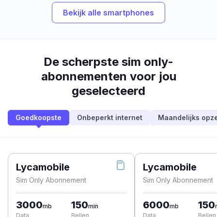
Bekijk alle smartphones
De scherpste sim only-
abonnementen voor jou
geselecteerd
Goedkoopste
Onbeperkt internet
Maandelijks opz
Lycamobile
Lycamobile
Sim Only Abonnement
Sim Only Abonnement
3000
150
6000
150
mb
min
mb
Data
Bellen
Data
Bellen