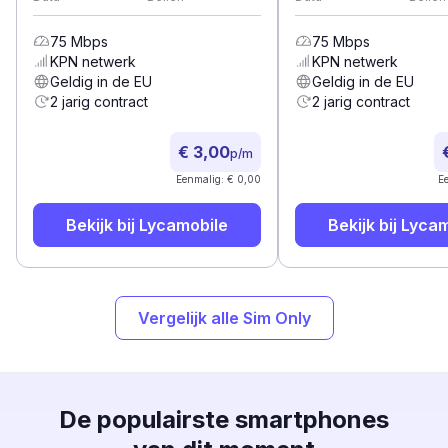
75
Mbps
75
Mbps
KPN
netwerk
KPN
netwerk
Geldig in de EU
Geldig in de EU
2 jarig contract
2 jarig contract
€ 3,00
p/m
Eenmalig: € 0,00
E
Bekijk bij
Lycamobile
Bekijk bij
Lycam
Vergelijk alle Sim Only
De populairste smartphones