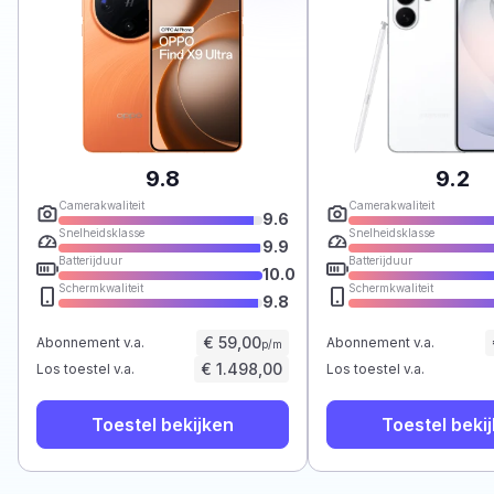
9.8
9.2
Camerakwaliteit
Camerakwaliteit
9.6
Snelheidsklasse
Snelheidsklasse
9.9
Batterijduur
Batterijduur
10.0
Schermkwaliteit
Schermkwaliteit
9.8
€ 59,00
Abonnement v.a.
Abonnement v.a.
p/m
€ 1.498,00
Los toestel v.a.
Los toestel v.a.
Toestel bekijken
Toestel beki