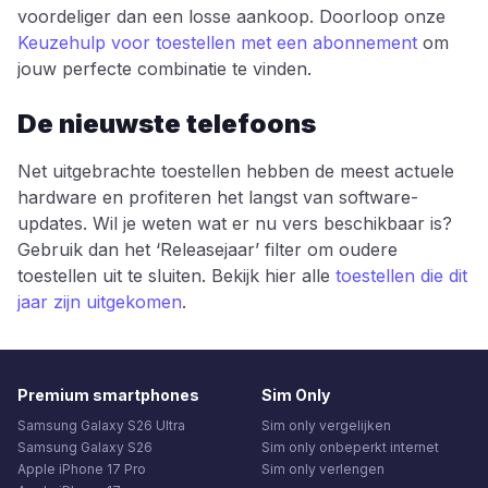
voordeliger dan een losse aankoop. Doorloop onze
Keuzehulp voor toestellen met een abonnement
om
jouw perfecte combinatie te vinden.
De nieuwste telefoons
Net uitgebrachte toestellen hebben de meest actuele
hardware en profiteren het langst van software-
updates. Wil je weten wat er nu vers beschikbaar is?
Gebruik dan het ‘Releasejaar’ filter om oudere
toestellen uit te sluiten. Bekijk hier alle
toestellen die dit
jaar zijn uitgekomen
.
Premium smartphones
Sim Only
Samsung Galaxy S26 Ultra
Sim only vergelijken
Samsung Galaxy S26
Sim only onbeperkt internet
Apple iPhone 17 Pro
Sim only verlengen