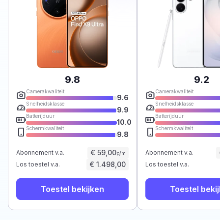
9.8
9.2
Camerakwaliteit
Camerakwaliteit
9.6
Snelheidsklasse
Snelheidsklasse
9.9
Batterijduur
Batterijduur
10.0
Schermkwaliteit
Schermkwaliteit
9.8
€ 59,00
Abonnement v.a.
Abonnement v.a.
p/m
€ 1.498,00
Los toestel v.a.
Los toestel v.a.
Toestel bekijken
Toestel beki