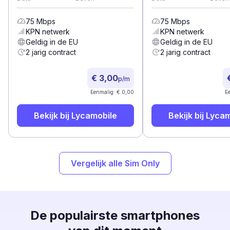
75
Mbps
75
Mbps
KPN
netwerk
KPN
netwerk
Geldig in de EU
Geldig in de EU
2 jarig contract
2 jarig contract
€ 3,00
p/m
Eenmalig: € 0,00
E
Bekijk bij
Lycamobile
Bekijk bij
Lycam
Vergelijk alle Sim Only
De populairste smartphones