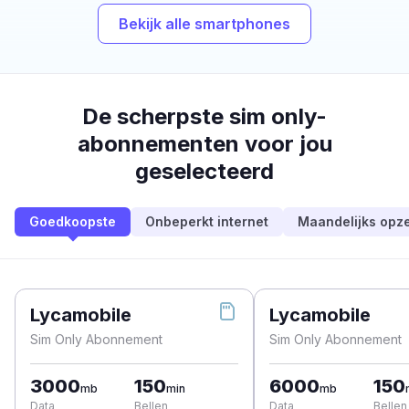
Bekijk alle smartphones
De scherpste sim only-
abonnementen voor jou
geselecteerd
Goedkoopste
Onbeperkt internet
Maandelijks opz
Lycamobile
Lycamobile
Sim Only Abonnement
Sim Only Abonnement
3000
150
6000
150
mb
min
mb
Data
Bellen
Data
Bellen