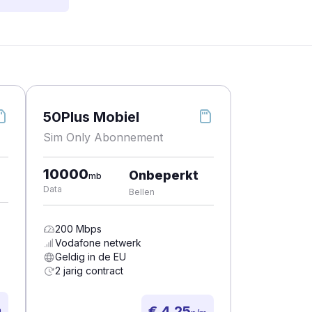
50Plus Mobiel
Sim Only Abonnement
10000
Onbeperkt
mb
Data
Bellen
200
Mbps
Vodafone
netwerk
Geldig in de EU
2 jarig contract
€ 4,25
m