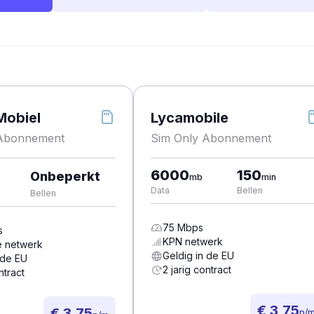
Mobiel
Lycamobile
 Abonnement
Sim Only Abonnement
6000
150
Onbeperkt
mb
min
Data
Bellen
Bellen
75
Mbps
s
KPN
netwerk
e
netwerk
Geldig in de EU
 de EU
2 jarig contract
ntract
€ 3,75
€ 3,75
p/