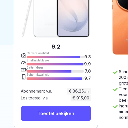
9.2
Camerakwaliteit
9.3
Snelheidsklasse
9.9
Batterijduur
7.8
Sche
Schermkwaliteit
200 
9.7
grot
Tien
Abonnement v.a.
€ 36,25
p/m
voor
Los toestel v.a.
€ 915,00
beel
Indr
meer
Toestel bekijken
norm