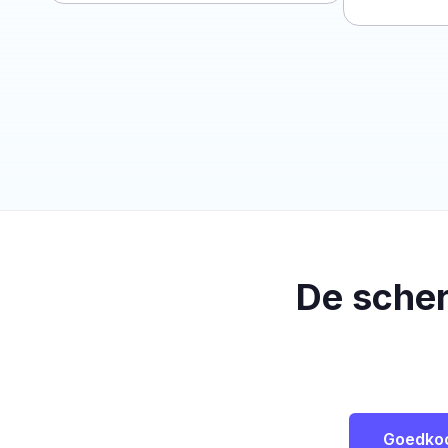
De sche
Goedko