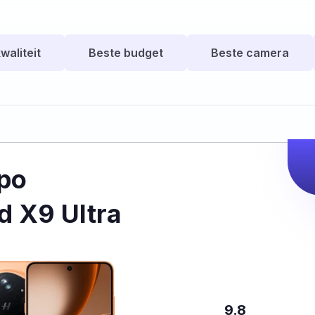
waliteit
Beste budget
Beste camera
po
d X9 Ultra
9.8