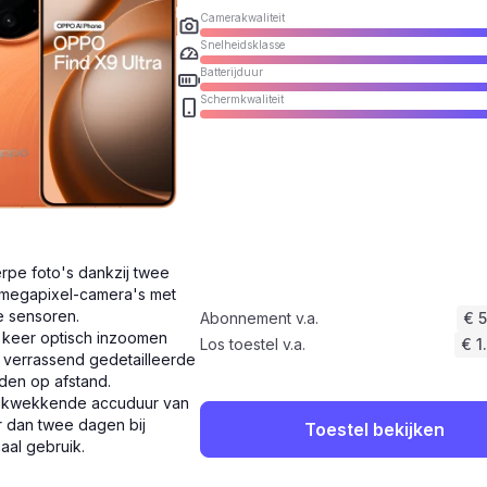
Camerakwaliteit
Snelheidsklasse
Batterijduur
Schermkwaliteit
rpe foto's dankzij twee
megapixel-camera's met
e sensoren.
Abonnement v.a.
€ 
 keer optisch inzoomen
Los toestel v.a.
€ 1
 verrassend gedetailleerde
den op afstand.
ukwekkende accuduur van
 dan twee dagen bij
Toestel bekijken
aal gebruik.