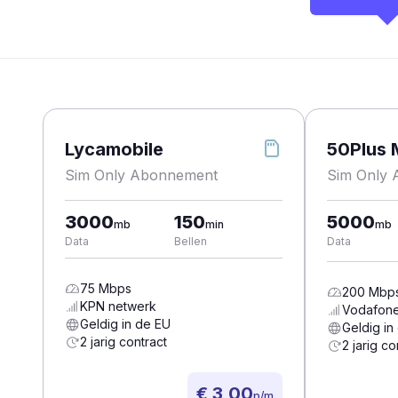
Lycamobile
50Plus 
Sim Only Abonnement
Sim Only
3000
150
5000
mb
min
mb
Data
Bellen
Data
75
Mbps
200
Mbp
KPN
netwerk
Vodafon
Geldig in de EU
Geldig in
2 jarig contract
2 jarig co
€ 3,00
p/m