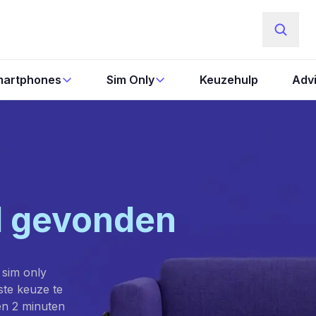
artphones
Sim Only
Keuzehulp
Adv
l gevonden
 sim only
este keuze te
en 2 minuten