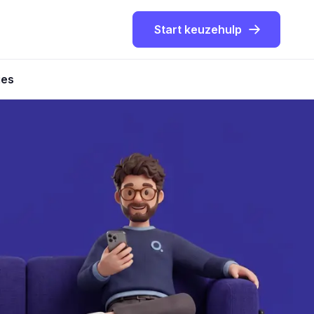
Start keuzehulp
ies