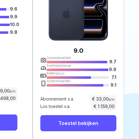
9.6
9.9
10.0
9.8
9.0
Camerakwaliteit
9.7
Snelheidsklasse
9.9
Batterijduur
7.1
Schermkwaliteit
9.1
59,00
p/m
.498,00
Abonnement v.a.
€ 33,00
p/m
Los toestel v.a.
€ 1.159,00
Toestel bekijken