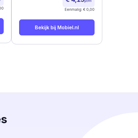
p/m
00
Eenmalig: € 0,00
Bekijk bij
Mobiel.nl
es