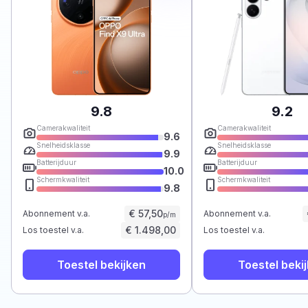
9.8
9.2
Camerakwaliteit
Camerakwaliteit
9.6
Snelheidsklasse
Snelheidsklasse
9.9
Batterijduur
Batterijduur
10.0
Schermkwaliteit
Schermkwaliteit
9.8
€ 57,50
Abonnement v.a.
Abonnement v.a.
p/m
€ 1.498,00
Los toestel v.a.
Los toestel v.a.
Toestel bekijken
Toestel beki