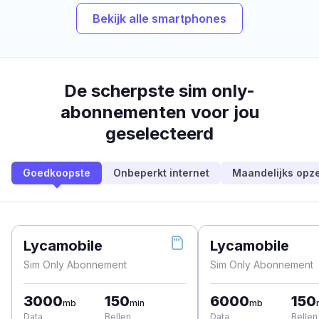
Bekijk alle smartphones
De scherpste sim only-
abonnementen voor jou
geselecteerd
Goedkoopste
Onbeperkt internet
Maandelijks opz
Lycamobile
Lycamobile
Sim Only Abonnement
Sim Only Abonnement
3000
150
6000
150
mb
min
mb
Data
Bellen
Data
Bellen