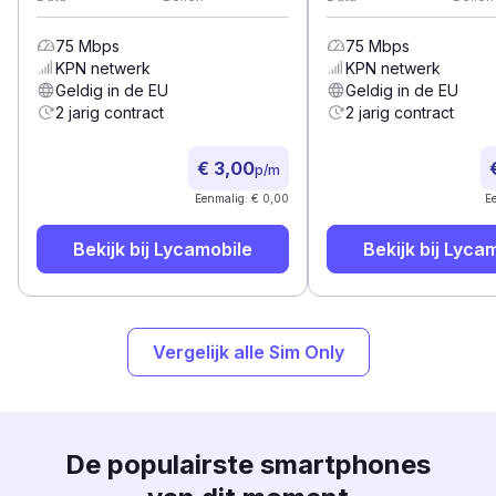
75
Mbps
75
Mbps
KPN
netwerk
KPN
netwerk
Geldig in de EU
Geldig in de EU
2 jarig contract
2 jarig contract
€ 3,00
p/m
Eenmalig: € 0,00
E
Bekijk bij
Lycamobile
Bekijk bij
Lycam
Vergelijk alle Sim Only
De populairste smartphones