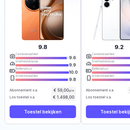
9.8
9.2
Camerakwaliteit
Camerakwaliteit
9.6
Snelheidsklasse
Snelheidsklasse
9.9
Batterijduur
Batterijduur
10.0
Schermkwaliteit
Schermkwaliteit
9.8
€ 59,00
Abonnement v.a.
Abonnement v.a.
p/m
€ 1.498,00
Los toestel v.a.
Los toestel v.a.
Toestel bekijken
Toestel beki