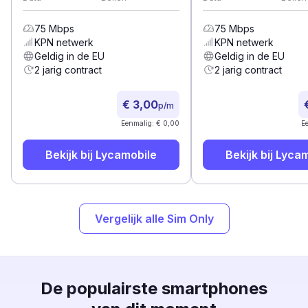
75
Mbps
75
Mbps
KPN
netwerk
KPN
netwerk
Geldig in de EU
Geldig in de EU
2 jarig contract
2 jarig contract
€ 3,00
p/m
Eenmalig: € 0,00
E
Bekijk bij
Lycamobile
Bekijk bij
Lycam
Vergelijk alle Sim Only
De populairste smartphones