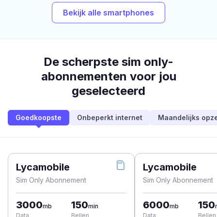
Bekijk alle smartphones
De scherpste sim only-
abonnementen voor jou
geselecteerd
Goedkoopste
Onbeperkt internet
Maandelijks opz
Lycamobile
Lycamobile
Sim Only Abonnement
Sim Only Abonnement
3000
150
6000
150
mb
min
mb
Data
Bellen
Data
Bellen