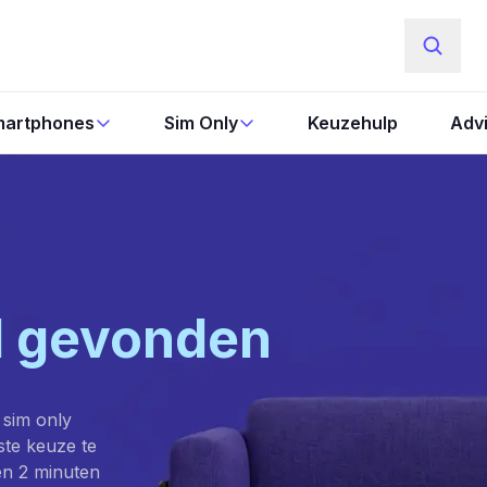
artphones
Sim Only
Keuzehulp
Adv
l gevonden
 sim only
este keuze te
en 2 minuten