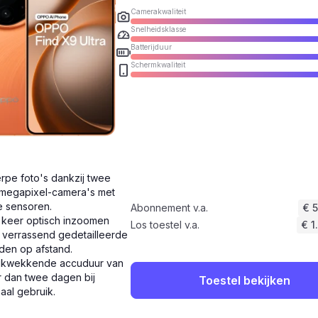
Camerakwaliteit
Snelheidsklasse
Batterijduur
Schermkwaliteit
rpe foto's dankzij twee
megapixel-camera's met
e sensoren.
Abonnement v.a.
€ 
 keer optisch inzoomen
Los toestel v.a.
€ 1
 verrassend gedetailleerde
den op afstand.
ukwekkende accuduur van
 dan twee dagen bij
Toestel bekijken
aal gebruik.