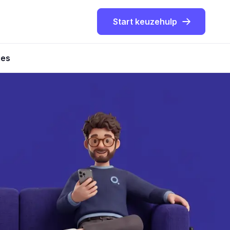
Start keuzehulp
ies