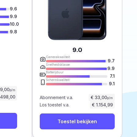
9.6
9.9
10.0
9.8
9.0
Camerakwaliteit
9.7
Snelheidsklasse
9.9
Batterijduur
7.1
Schermkwaliteit
9.1
59,00
p/m
.498,00
Abonnement v.a.
€ 33,00
p/m
Los toestel v.a.
€ 1.154,99
Toestel bekijken