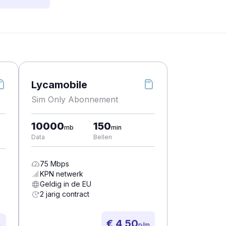
Lycamobile
Sim Only Abonnement
10000
150
mb
min
Data
Bellen
75
Mbps
KPN
netwerk
Geldig in de EU
2 jarig contract
€ 4,50
p/m