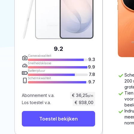
9.2
Camerakwaliteit
9.3
Snelheidsklasse
9.9
Batterijduur
7.8
Sche
Schermkwaliteit
200 
9.7
grot
Tien
Abonnement v.a.
€ 36,25
p/m
voor
Los toestel v.a.
€ 938,00
beel
Indr
meer
Toestel bekijken
norm