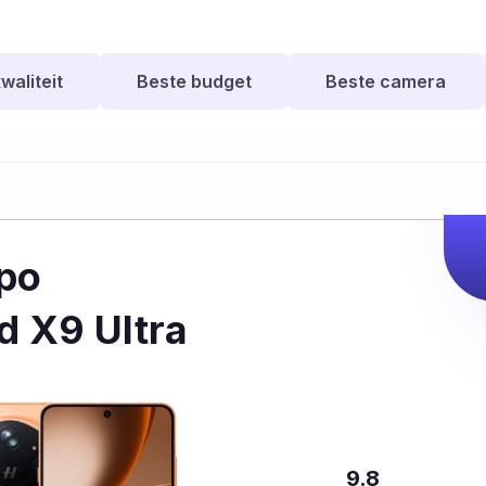
waliteit
Beste budget
Beste camera
po
d X9 Ultra
9.8