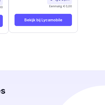
m
Eenmalig: € 0,00
00
Bekijk bij
Lycamobile
es