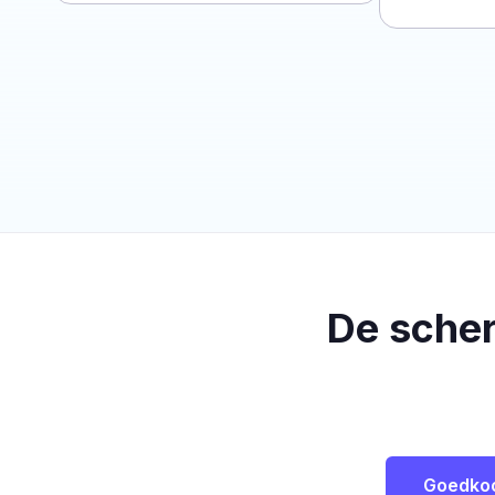
De sche
Goedko