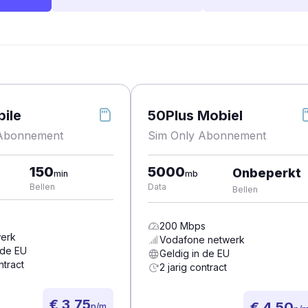
ile
50Plus Mobiel
 Abonnement
Sim Only Abonnement
150
5000
Onbeperkt
min
mb
Bellen
Data
Bellen
200
Mbps
erk
Vodafone
netwerk
 de EU
Geldig in de EU
ntract
2 jarig contract
€ 3,75
€ 4,50
p/m