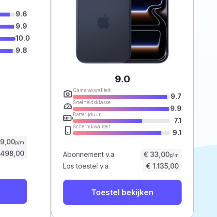
9.6
9.9
10.0
9.8
9.0
Camerakwaliteit
9.7
Snelheidsklasse
9.9
Batterijduur
7.1
Schermkwaliteit
9.1
59,00
p/m
.498,00
Abonnement v.a.
€ 33,00
p/m
Los toestel v.a.
€ 1.135,00
Toestel bekijken