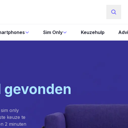
artphones
Sim Only
Keuzehulp
Adv
l gevonden
 sim only
este keuze te
en 2 minuten