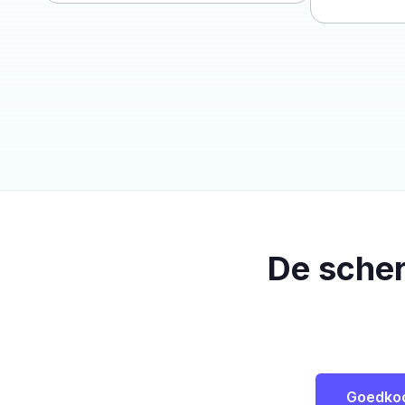
De sche
Goedko