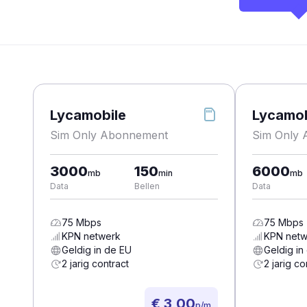
Lycamobile
Lycamob
Sim Only Abonnement
Sim Only
3000
150
6000
mb
min
mb
Data
Bellen
Data
75
Mbps
75
Mbps
KPN
netwerk
KPN
netw
Geldig in de EU
Geldig in
2 jarig contract
2 jarig co
€ 3,00
p/m