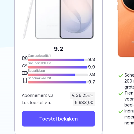
9.2
Camerakwaliteit
9.3
Snelheidsklasse
9.9
Batterijduur
7.8
Sche
Schermkwaliteit
200 
9.7
grot
Tien
Abonnement v.a.
€ 36,25
p/m
voor
Los toestel v.a.
€ 938,00
beel
Indr
meer
Toestel bekijken
norm