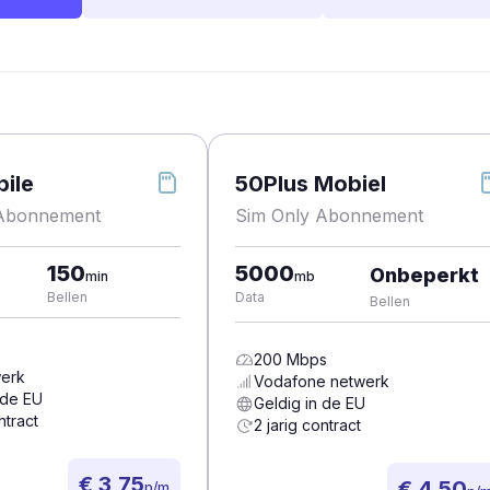
ile
50Plus Mobiel
 Abonnement
Sim Only Abonnement
150
5000
Onbeperkt
min
mb
Bellen
Data
Bellen
200
Mbps
erk
Vodafone
netwerk
 de EU
Geldig in de EU
ntract
2 jarig contract
€ 3,75
€ 4,50
p/m