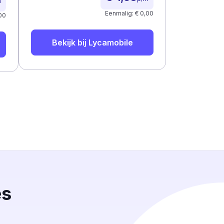
m
Eenmalig: € 0,00
00
Bekijk bij
Lycamobile
es