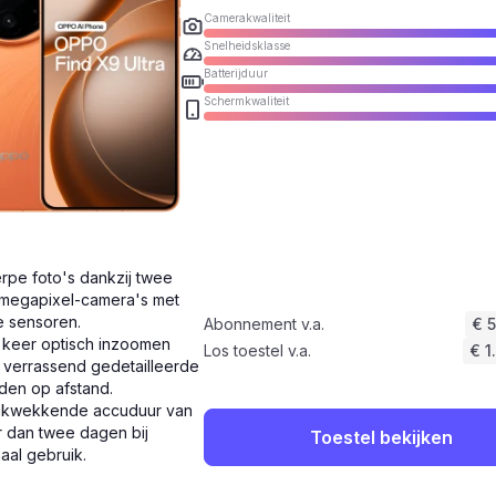
Camerakwaliteit
Snelheidsklasse
Batterijduur
Schermkwaliteit
rpe foto's dankzij twee
megapixel-camera's met
e sensoren.
Abonnement v.a.
€ 
 keer optisch inzoomen
Los toestel v.a.
€ 1
 verrassend gedetailleerde
den op afstand.
ukwekkende accuduur van
 dan twee dagen bij
Toestel bekijken
aal gebruik.