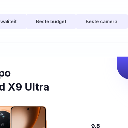
waliteit
Beste budget
Beste camera
po
d X9 Ultra
9.8