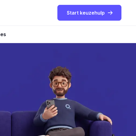
Start keuzehulp
ies