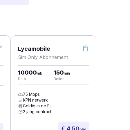
Lycamobile
Sim Only Abonnement
10000
150
mb
min
Data
Bellen
75
Mbps
KPN
netwerk
Geldig in de EU
2 jarig contract
€ 4,50
p/m