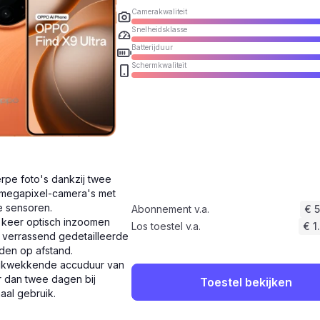
Camerakwaliteit
Snelheidsklasse
Batterijduur
Schermkwaliteit
rpe foto's dankzij twee
megapixel-camera's met
e sensoren.
Abonnement v.a.
€ 
 keer optisch inzoomen
Los toestel v.a.
€ 1
 verrassend gedetailleerde
den op afstand.
ukwekkende accuduur van
 dan twee dagen bij
Toestel bekijken
aal gebruik.