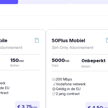
ile
50Plus Mobiel
 Abonnement
Sim Only Abonnement
150
5000
Onbeperkt
min
mb
Bellen
Data
Bellen
200
Mbps
erk
Vodafone
netwerk
 de EU
Geldig in de EU
ntract
2 jarig contract
€ 3,75
€ 4,50
p/m