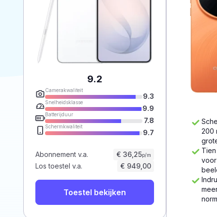
9.2
Camerakwaliteit
9.3
Snelheidsklasse
9.9
Batterijduur
7.8
Sche
Schermkwaliteit
200 
9.7
grot
Tien
Abonnement v.a.
€ 36,25
p/m
voor
Los toestel v.a.
€ 949,00
beel
Indr
meer
Toestel bekijken
norm