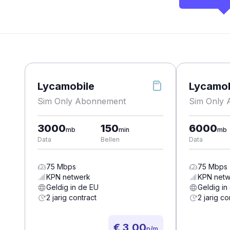
Lycamobile
Lycamob
Sim Only Abonnement
Sim Only
3000
150
6000
mb
min
mb
Data
Bellen
Data
75
Mbps
75
Mbps
KPN
netwerk
KPN
netw
Geldig in de EU
Geldig in
2 jarig contract
2 jarig co
€ 3,00
p/m