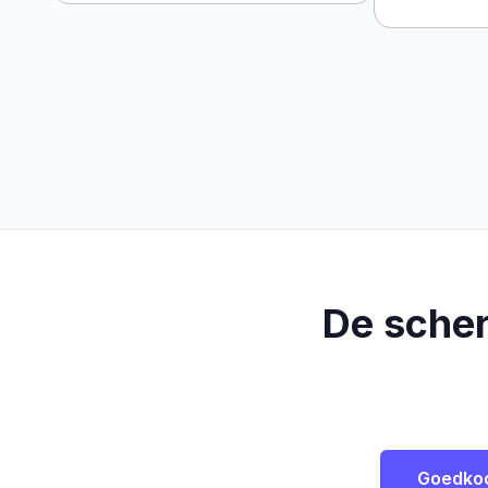
De sche
Goedko