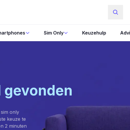
artphones
Sim Only
Keuzehulp
Adv
l gevonden
 sim only
este keuze te
en 2 minuten