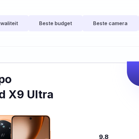
waliteit
Beste budget
Beste camera
po
d X9 Ultra
9.8