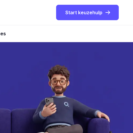
Start keuzehulp
ies