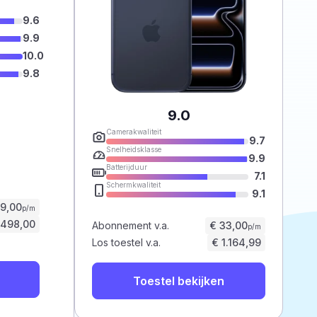
9.6
9.9
10.0
9.8
9.0
Camerakwaliteit
9.7
Snelheidsklasse
9.9
Batterijduur
7.1
Schermkwaliteit
9.1
59,00
p/m
.498,00
Abonnement v.a.
€ 33,00
p/m
Los toestel v.a.
€ 1.164,99
Toestel bekijken