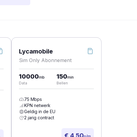
Lycamobile
Sim Only Abonnement
10000
150
mb
min
Data
Bellen
75
Mbps
KPN
netwerk
Geldig in de EU
2 jarig contract
€ 4,50
p/m