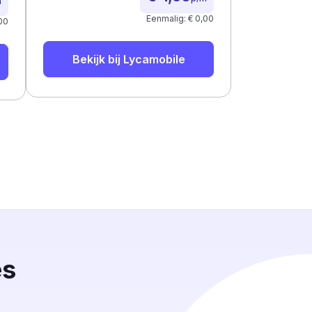
m
Eenmalig: € 0,00
00
Bekijk bij
Lycamobile
es