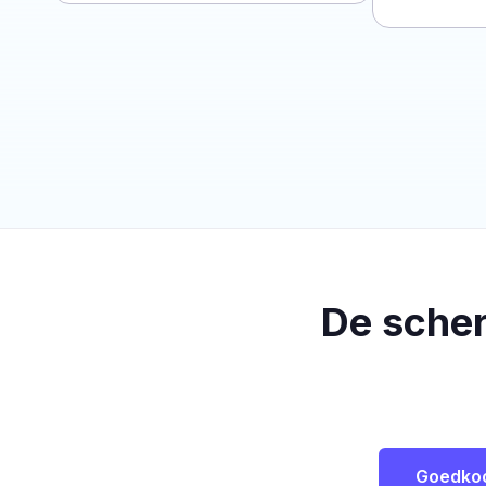
De sche
Goedko