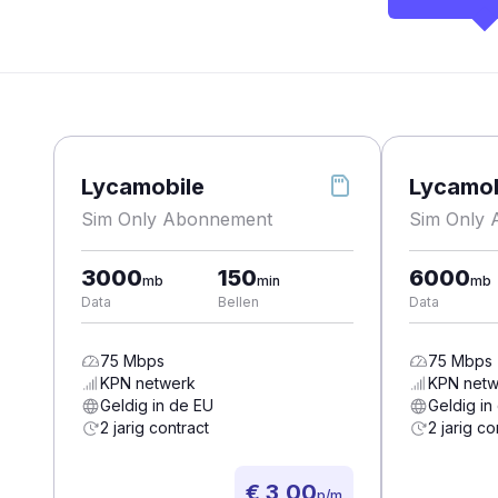
Lycamobile
Lycamob
Sim Only Abonnement
Sim Only
3000
150
6000
mb
min
mb
Data
Bellen
Data
75
Mbps
75
Mbps
KPN
netwerk
KPN
netw
Geldig in de EU
Geldig in
2 jarig contract
2 jarig co
€ 3,00
p/m