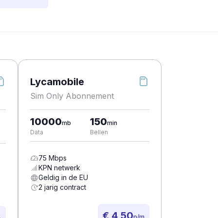
Lycamobile
Sim Only Abonnement
10000
150
mb
min
Data
Bellen
75
Mbps
KPN
netwerk
Geldig in de EU
2 jarig contract
€ 4,50
p/m