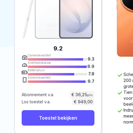
9.2
Camerakwaliteit
9.3
Snelheidsklasse
9.9
Batterijduur
7.8
Sche
Schermkwaliteit
200 
9.7
grot
Tien
Abonnement v.a.
€ 36,25
p/m
voor
Los toestel v.a.
€ 949,00
beel
Indr
meer
Toestel bekijken
norm