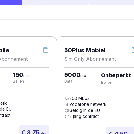
ile
50Plus Mobiel
 Abonnement
Sim Only Abonnement
150
5000
Onbeperkt
min
mb
Bellen
Data
Bellen
200
Mbps
erk
Vodafone
netwerk
 de EU
Geldig in de EU
ntract
2 jarig contract
€ 3,75
€ 4,50
p/m