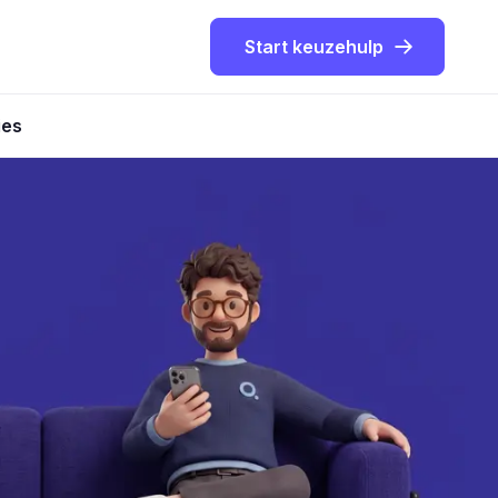
Start keuzehulp
ies