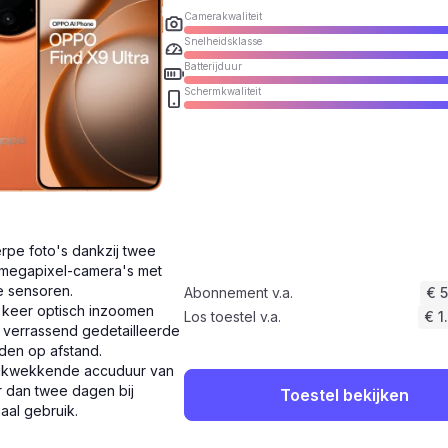
Camerakwaliteit
Snelheidsklasse
Batterijduur
Schermkwaliteit
rpe foto's dankzij twee
megapixel-camera's met
e sensoren.
Abonnement v.a.
€ 
 keer optisch inzoomen
Los toestel v.a.
€ 1
 verrassend gedetailleerde
den op afstand.
ukwekkende accuduur van
 dan twee dagen bij
Toestel bekijken
aal gebruik.