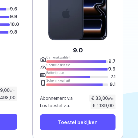
9.6
9.9
10.0
9.8
9.0
Camerakwaliteit
9.7
Snelheidsklasse
9.9
Batterijduur
7.1
Schermkwaliteit
9.1
59,00
p/m
.498,00
Abonnement v.a.
€ 33,00
p/m
Los toestel v.a.
€ 1.139,00
Toestel bekijken