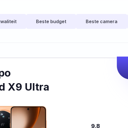
waliteit
Beste budget
Beste camera
po
d X9 Ultra
9.8