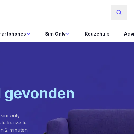
artphones
Sim Only
Keuzehulp
Adv
l gevonden
 sim only
este keuze te
en 2 minuten