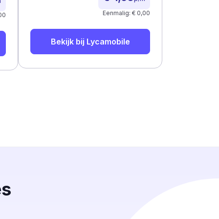
m
Eenmalig: € 0,00
00
Bekijk bij
Lycamobile
es