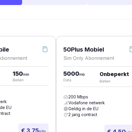
ile
50Plus Mobiel
 Abonnement
Sim Only Abonnement
150
5000
Onbeperkt
min
mb
Bellen
Data
Bellen
200
Mbps
erk
Vodafone
netwerk
 de EU
Geldig in de EU
ntract
2 jarig contract
€ 3,75
€ 4,50
p/m