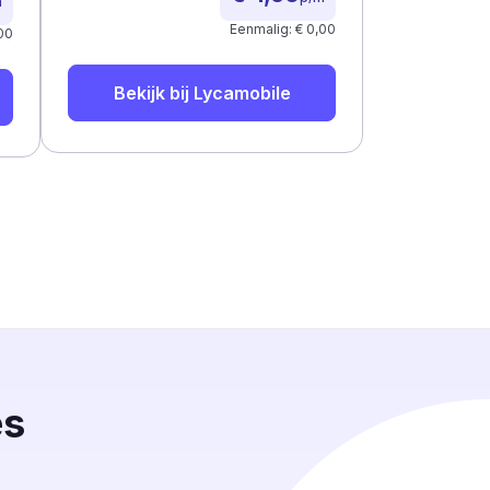
m
Eenmalig: € 0,00
00
Bekijk bij
Lycamobile
es