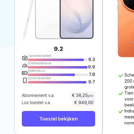
9.2
Camerakwaliteit
9.3
Snelheidsklasse
9.9
Batterijduur
7.8
Sche
Schermkwaliteit
200 
9.7
grot
Tien
Abonnement v.a.
€ 36,25
p/m
voor
Los toestel v.a.
€ 949,00
beel
Indr
meer
Toestel bekijken
norm