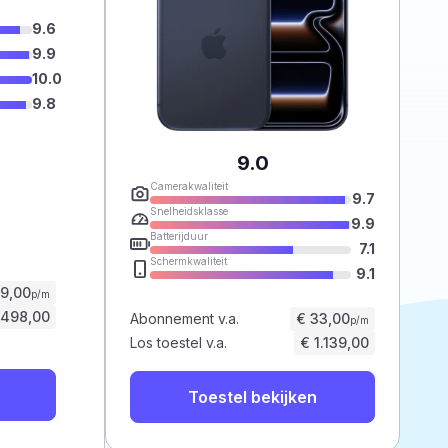
9.6
9.9
10.0
9.8
9.0
Camerakwaliteit
9.7
Snelheidsklasse
9.9
Batterijduur
7.1
Schermkwaliteit
9.1
59,00
p/m
.498,00
Abonnement v.a.
€ 33,00
p/m
Los toestel v.a.
€ 1.139,00
Toestel bekijken