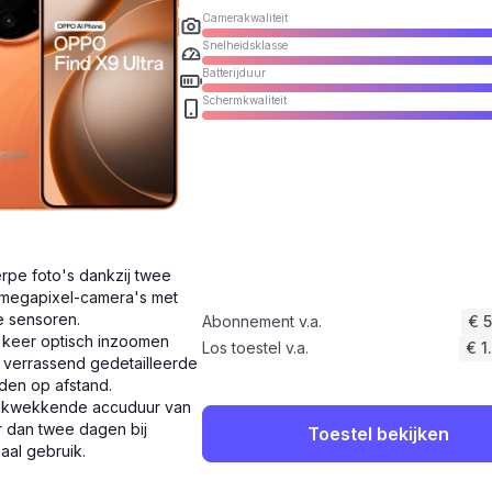
Camerakwaliteit
Snelheidsklasse
Batterijduur
Schermkwaliteit
rpe foto's dankzij twee
megapixel-camera's met
e sensoren.
Abonnement v.a.
€ 
 keer optisch inzoomen
Los toestel v.a.
€ 1
 verrassend gedetailleerde
den op afstand.
ukwekkende accuduur van
 dan twee dagen bij
Toestel bekijken
aal gebruik.