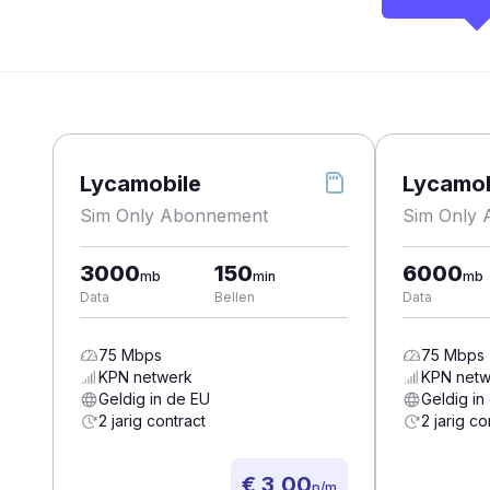
Lycamobile
Lycamob
Sim Only Abonnement
Sim Only
3000
150
6000
mb
min
mb
Data
Bellen
Data
75
Mbps
75
Mbps
KPN
netwerk
KPN
netw
Geldig in de EU
Geldig in
2 jarig contract
2 jarig co
€ 3,00
p/m