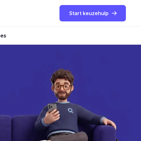
Start keuzehulp
ies