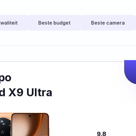
waliteit
Beste budget
Beste camera
po
d X9 Ultra
9.8