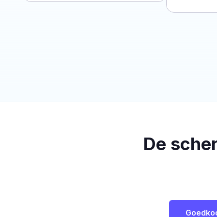
De sche
Goedko