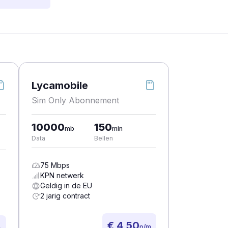
Lycamobile
Sim Only Abonnement
10000
150
mb
min
Data
Bellen
75
Mbps
KPN
netwerk
Geldig in de EU
2 jarig contract
€ 4,50
p/m