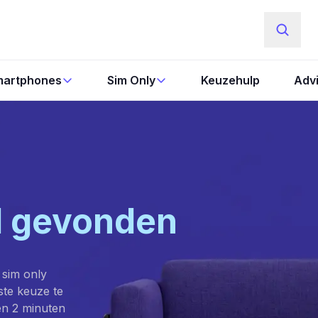
artphones
Sim Only
Keuzehulp
Adv
l gevonden
 sim only
este keuze te
en 2 minuten