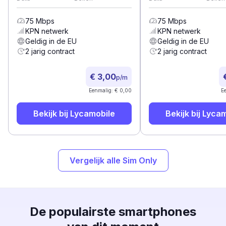
75
Mbps
75
Mbps
KPN
netwerk
KPN
netwerk
Geldig in de EU
Geldig in de EU
2 jarig contract
2 jarig contract
€ 3,00
p/m
Eenmalig: € 0,00
E
Bekijk bij
Lycamobile
Bekijk bij
Lycam
Vergelijk alle Sim Only
De populairste smartphones