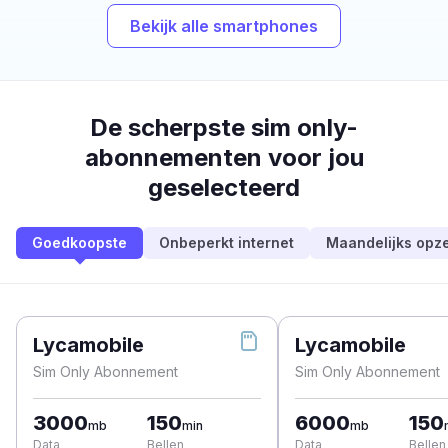
Bekijk alle smartphones
De scherpste sim only-
abonnementen voor jou
geselecteerd
Goedkoopste
Onbeperkt internet
Maandelijks opz
Lycamobile
Lycamobile
Sim Only Abonnement
Sim Only Abonnement
3000
150
6000
150
mb
min
mb
Data
Bellen
Data
Bellen