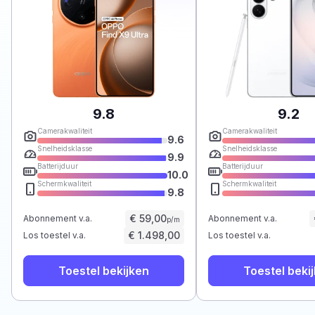
9.8
9.2
Camerakwaliteit
Camerakwaliteit
9.6
Snelheidsklasse
Snelheidsklasse
9.9
Batterijduur
Batterijduur
10.0
Schermkwaliteit
Schermkwaliteit
9.8
€ 59,00
Abonnement v.a.
Abonnement v.a.
p/m
€ 1.498,00
Los toestel v.a.
Los toestel v.a.
Toestel bekijken
Toestel beki