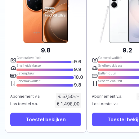
9.8
9.2
Camerakwaliteit
Camerakwaliteit
9.6
Snelheidsklasse
Snelheidsklasse
9.9
Batterijduur
Batterijduur
10.0
Schermkwaliteit
Schermkwaliteit
9.8
€ 57,50
Abonnement v.a.
Abonnement v.a.
p/m
€ 1.498,00
Los toestel v.a.
Los toestel v.a.
Toestel bekijken
Toestel beki