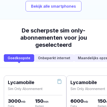
Bekijk alle smartphones
De scherpste sim only-
abonnementen voor jou
geselecteerd
Goedkoopste
Onbeperkt internet
Maandelijks opz
Lycamobile
Lycamobile
Sim Only Abonnement
Sim Only Abonnement
3000
150
6000
150
mb
min
mb
Data
Bellen
Data
Bellen