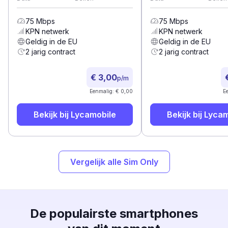
75
Mbps
75
Mbps
KPN
netwerk
KPN
netwerk
Geldig in de EU
Geldig in de EU
2 jarig contract
2 jarig contract
€ 3,00
p/m
Eenmalig: € 0,00
E
Bekijk bij
Lycamobile
Bekijk bij
Lycam
Vergelijk alle Sim Only
De populairste smartphones