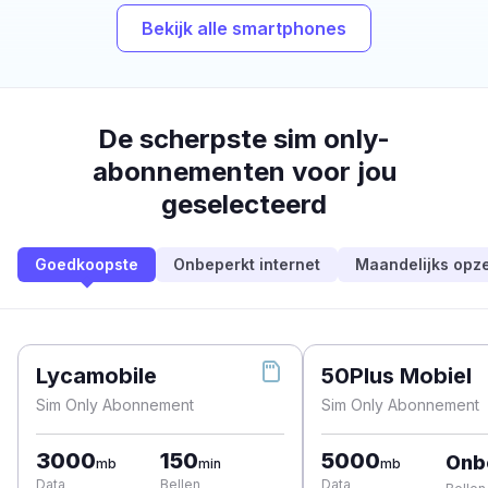
Bekijk alle smartphones
De scherpste sim only-
abonnementen voor jou
geselecteerd
Goedkoopste
Onbeperkt internet
Maandelijks opz
Lycamobile
50Plus Mobiel
Sim Only Abonnement
Sim Only Abonnement
3000
150
5000
Onb
mb
min
mb
Data
Bellen
Data