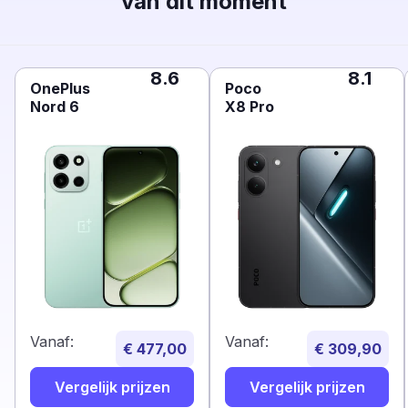
van dit moment
8.6
8.1
OnePlus
Poco
Nord 6
X8 Pro
Vanaf:
Vanaf:
€ 477,00
€ 309,90
Vergelijk prijzen
Vergelijk prijzen