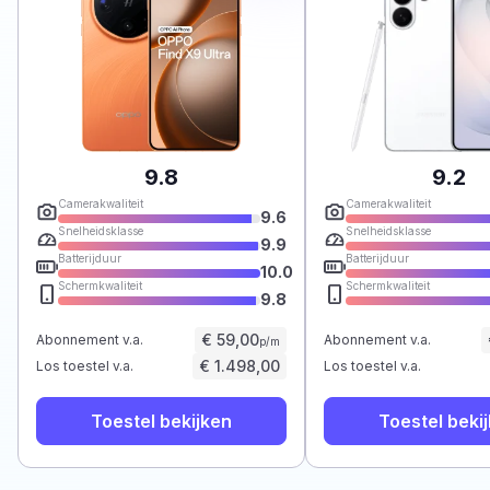
9.8
9.2
Camerakwaliteit
Camerakwaliteit
9.6
Snelheidsklasse
Snelheidsklasse
9.9
Batterijduur
Batterijduur
10.0
Schermkwaliteit
Schermkwaliteit
9.8
€ 59,00
Abonnement v.a.
Abonnement v.a.
p/m
€ 1.498,00
Los toestel v.a.
Los toestel v.a.
Toestel bekijken
Toestel beki