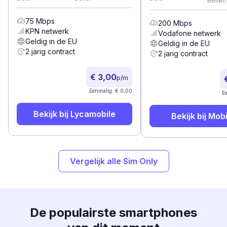
Bellen
75
Mbps
200
Mbps
KPN
netwerk
Vodafone
netwerk
Geldig in de EU
Geldig in de EU
2 jarig contract
2 jarig contract
€ 3,00
p/m
Eenmalig: € 0,00
E
Bekijk bij
Lycamobile
Bekijk bij
Mobi
Vergelijk alle Sim Only
De populairste smartphones