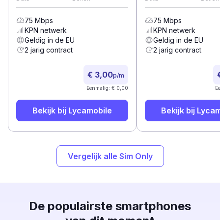
75
Mbps
75
Mbps
KPN
netwerk
KPN
netwerk
Geldig in de EU
Geldig in de EU
2 jarig contract
2 jarig contract
€ 3,00
p/m
Eenmalig: € 0,00
E
Bekijk bij
Lycamobile
Bekijk bij
Lycam
Vergelijk alle Sim Only
De populairste smartphones