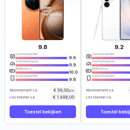
9.8
9.2
Camerakwaliteit
Camerakwaliteit
9.6
Snelheidsklasse
Snelheidsklasse
9.9
Batterijduur
Batterijduur
10.0
Schermkwaliteit
Schermkwaliteit
9.8
€ 59,00
Abonnement v.a.
Abonnement v.a.
p/m
€ 1.498,00
Los toestel v.a.
Los toestel v.a.
Toestel bekijken
Toestel beki