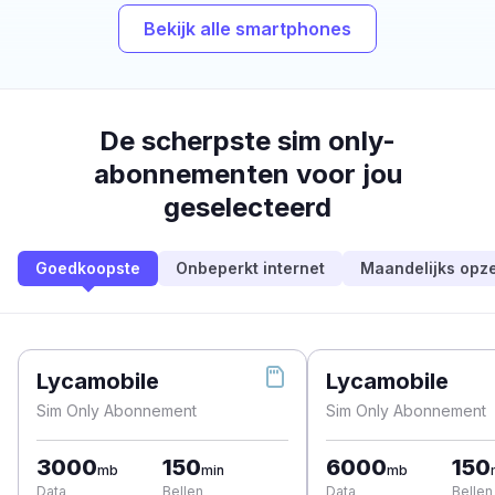
Bekijk alle smartphones
De scherpste sim only-
abonnementen voor jou
geselecteerd
Goedkoopste
Onbeperkt internet
Maandelijks opz
Lycamobile
Lycamobile
Sim Only Abonnement
Sim Only Abonnement
3000
150
6000
150
mb
min
mb
Data
Bellen
Data
Bellen