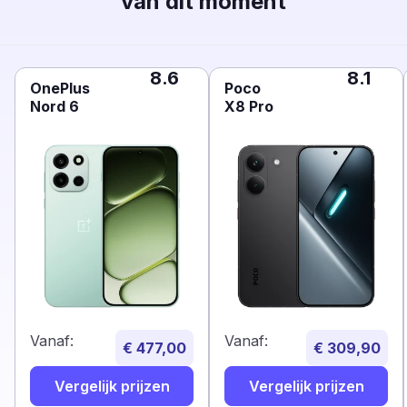
van dit moment
8.6
8.1
OnePlus
Poco
Nord 6
X8 Pro
Vanaf:
Vanaf:
€ 477,00
€ 309,90
Vergelijk prijzen
Vergelijk prijzen