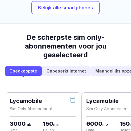
Bekijk alle smartphones
De scherpste sim only-
abonnementen voor jou
geselecteerd
Goedkoopste
Onbeperkt internet
Maandelijks opz
Lycamobile
Lycamobile
Sim Only Abonnement
Sim Only Abonnement
3000
150
6000
150
mb
min
mb
Data
Bellen
Data
Bellen