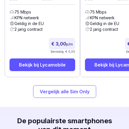
75
Mbps
75
Mbps
KPN
netwerk
KPN
netwerk
Geldig in de EU
Geldig in de EU
2 jarig contract
2 jarig contract
€ 3,00
p/m
Eenmalig: € 0,00
E
Bekijk bij
Lycamobile
Bekijk bij
Lycam
Vergelijk alle Sim Only
De populairste smartphones