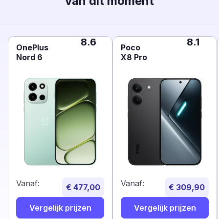
van dit moment
8.6
8.1
OnePlus
Poco
Nord 6
X8 Pro
Vanaf:
Vanaf:
€ 477,00
€ 309,90
Vergelijk prijzen
Vergelijk prijzen