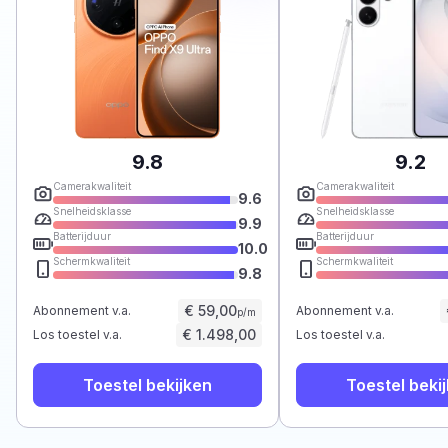
9.8
9.2
Camerakwaliteit
Camerakwaliteit
9.6
Snelheidsklasse
Snelheidsklasse
9.9
Batterijduur
Batterijduur
10.0
Schermkwaliteit
Schermkwaliteit
9.8
€ 59,00
Abonnement v.a.
Abonnement v.a.
p/m
€ 1.498,00
Los toestel v.a.
Los toestel v.a.
Toestel bekijken
Toestel beki