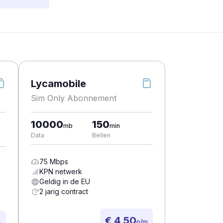
Lycamobile
Sim Only Abonnement
10000
150
mb
min
Data
Bellen
75
Mbps
KPN
netwerk
Geldig in de EU
2 jarig contract
€ 4,50
p/m