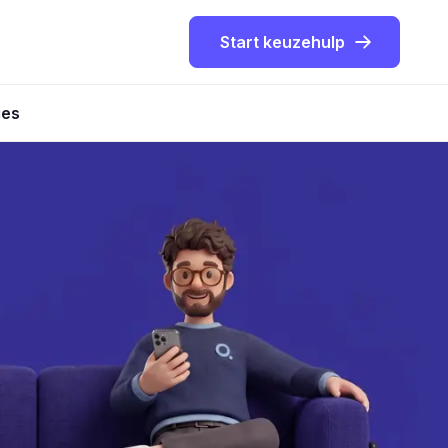
Start keuzehulp
ies