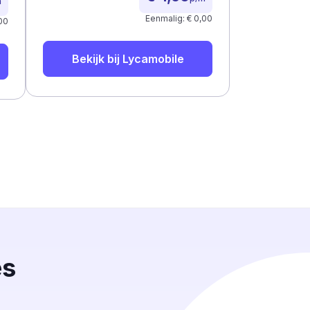
m
Eenmalig: € 0,00
00
Bekijk bij
Lycamobile
es