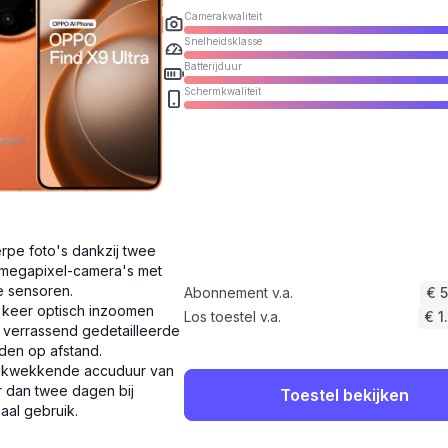
Camerakwaliteit
Snelheidsklasse
Batterijduur
Schermkwaliteit
rpe foto's dankzij twee
megapixel-camera's met
e sensoren.
Abonnement v.a.
€ 
 keer optisch inzoomen
Los toestel v.a.
€ 1
 verrassend gedetailleerde
den op afstand.
ukwekkende accuduur van
 dan twee dagen bij
Toestel bekijken
aal gebruik.