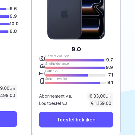
9.6
9.9
10.0
9.8
9.0
Camerakwaliteit
9.7
Snelheidsklasse
9.9
Batterijduur
7.1
Schermkwaliteit
9.1
59,00
p/m
.498,00
Abonnement v.a.
€ 33,00
p/m
Los toestel v.a.
€ 1.159,00
Toestel bekijken