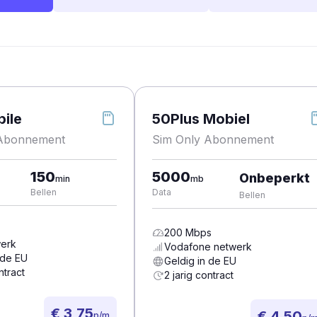
ile
50Plus Mobiel
 Abonnement
Sim Only Abonnement
150
5000
Onbeperkt
min
mb
Bellen
Data
Bellen
200
Mbps
erk
Vodafone
netwerk
 de EU
Geldig in de EU
ntract
2 jarig contract
€ 3,75
€ 4,50
p/m