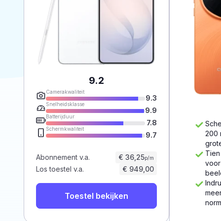
9.2
Camerakwaliteit
9.3
Snelheidsklasse
9.9
Batterijduur
7.8
Sche
Schermkwaliteit
200 
9.7
grot
Tien
Abonnement v.a.
€ 36,25
p/m
voor
Los toestel v.a.
€ 949,00
beel
Indr
meer
Toestel bekijken
norm