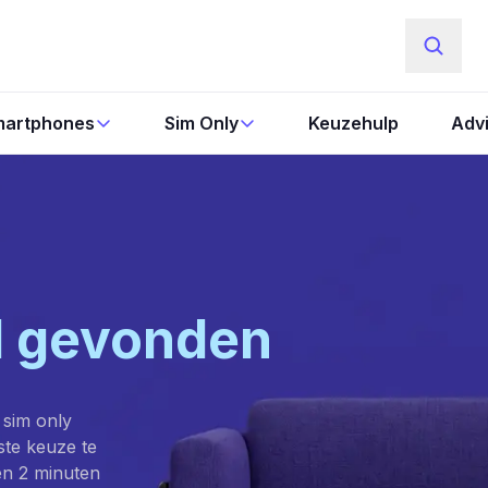
artphones
Sim Only
Keuzehulp
Adv
l gevonden
 sim only
este keuze te
en 2 minuten