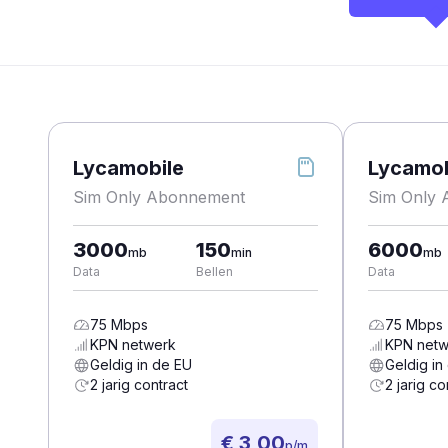
Lycamobile
Lycamob
Sim Only Abonnement
Sim Only
3000
150
6000
mb
min
mb
Data
Bellen
Data
75
Mbps
75
Mbps
KPN
netwerk
KPN
netw
Geldig in de EU
Geldig in
2 jarig contract
2 jarig co
€ 3,00
p/m