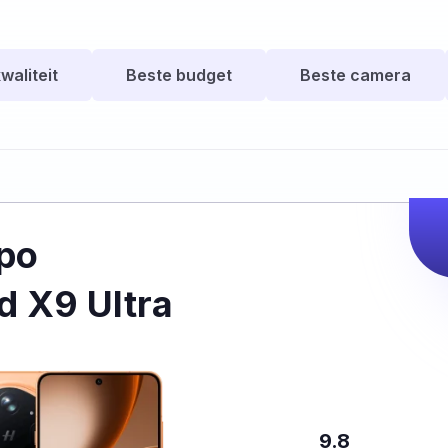
waliteit
Beste budget
Beste camera
po
d X9 Ultra
9.8