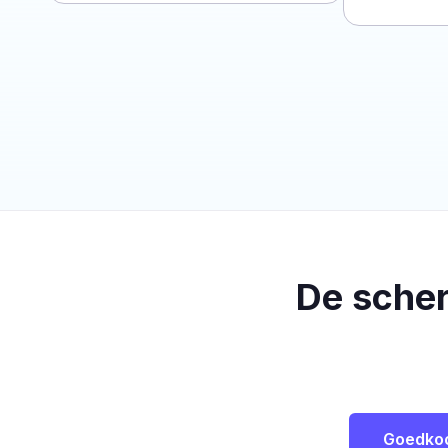
De sche
Goedko