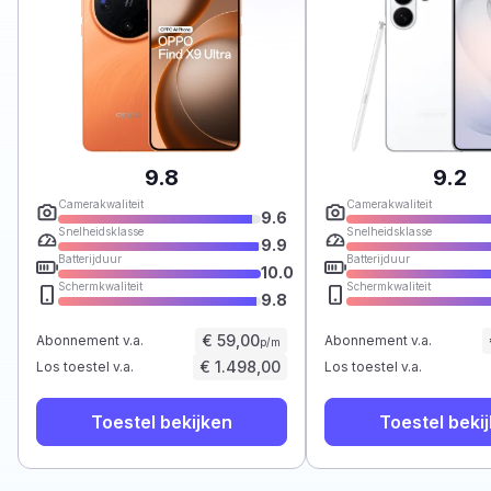
9.8
9.2
Camerakwaliteit
Camerakwaliteit
9.6
Snelheidsklasse
Snelheidsklasse
9.9
Batterijduur
Batterijduur
10.0
Schermkwaliteit
Schermkwaliteit
9.8
€ 59,00
Abonnement v.a.
Abonnement v.a.
p/m
€ 1.498,00
Los toestel v.a.
Los toestel v.a.
Toestel bekijken
Toestel beki