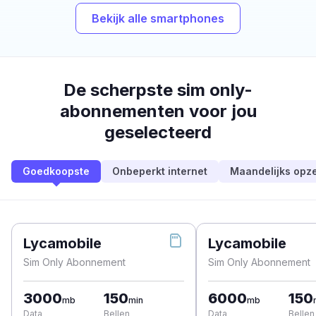
Bekijk alle smartphones
De scherpste sim only-
abonnementen voor jou
geselecteerd
Goedkoopste
Onbeperkt internet
Maandelijks opz
Lycamobile
Lycamobile
Sim Only Abonnement
Sim Only Abonnement
3000
150
6000
150
mb
min
mb
Data
Bellen
Data
Bellen