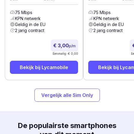
75
Mbps
75
Mbps
KPN
netwerk
KPN
netwerk
Geldig in de EU
Geldig in de EU
2 jarig contract
2 jarig contract
€ 3,00
p/m
Eenmalig: € 0,00
E
Bekijk bij
Lycamobile
Bekijk bij
Lycam
Vergelijk alle Sim Only
De populairste smartphones