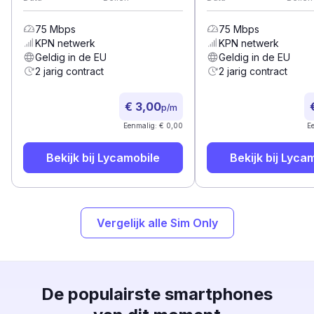
75
Mbps
75
Mbps
KPN
netwerk
KPN
netwerk
Geldig in de EU
Geldig in de EU
2 jarig contract
2 jarig contract
€ 3,00
p/m
Eenmalig: € 0,00
E
Bekijk bij
Lycamobile
Bekijk bij
Lycam
Vergelijk alle Sim Only
De populairste smartphones