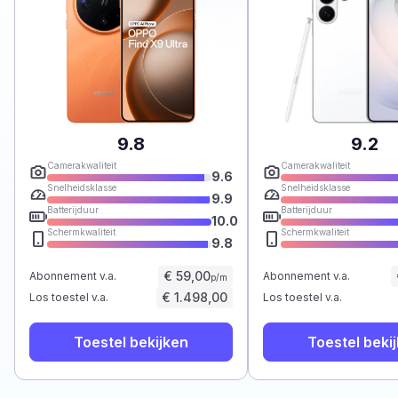
9.8
9.2
Camerakwaliteit
Camerakwaliteit
9.6
Snelheidsklasse
Snelheidsklasse
9.9
Batterijduur
Batterijduur
10.0
Schermkwaliteit
Schermkwaliteit
9.8
€ 59,00
Abonnement v.a.
Abonnement v.a.
p/m
€ 1.498,00
Los toestel v.a.
Los toestel v.a.
Toestel bekijken
Toestel beki