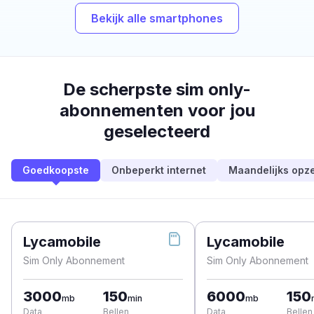
Bekijk alle smartphones
De scherpste sim only-
abonnementen voor jou
geselecteerd
Goedkoopste
Onbeperkt internet
Maandelijks opz
Lycamobile
Lycamobile
Sim Only Abonnement
Sim Only Abonnement
3000
150
6000
150
mb
min
mb
Data
Bellen
Data
Bellen