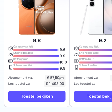
9.8
9.2
Camerakwaliteit
Camerakwaliteit
9.6
Snelheidsklasse
Snelheidsklasse
9.9
Batterijduur
Batterijduur
10.0
Schermkwaliteit
Schermkwaliteit
9.8
€ 57,50
Abonnement v.a.
Abonnement v.a.
p/m
€ 1.498,00
Los toestel v.a.
Los toestel v.a.
Toestel bekijken
Toestel beki