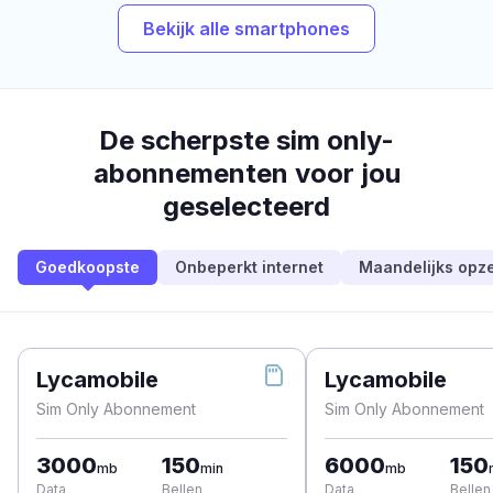
Bekijk alle smartphones
De scherpste sim only-
abonnementen voor jou
geselecteerd
Goedkoopste
Onbeperkt internet
Maandelijks opz
Lycamobile
Lycamobile
Sim Only Abonnement
Sim Only Abonnement
3000
150
6000
150
mb
min
mb
Data
Bellen
Data
Bellen