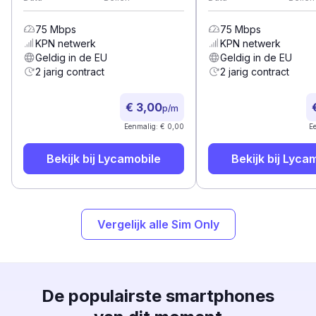
75
Mbps
75
Mbps
KPN
netwerk
KPN
netwerk
Geldig in de EU
Geldig in de EU
2 jarig contract
2 jarig contract
€ 3,00
p/m
Eenmalig: € 0,00
E
Bekijk bij
Lycamobile
Bekijk bij
Lycam
Vergelijk alle Sim Only
De populairste smartphones