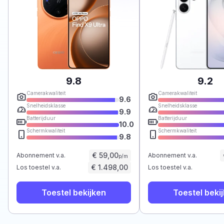
9.8
9.2
Camerakwaliteit
Camerakwaliteit
9.6
Snelheidsklasse
Snelheidsklasse
9.9
Batterijduur
Batterijduur
10.0
Schermkwaliteit
Schermkwaliteit
9.8
€ 59,00
Abonnement v.a.
Abonnement v.a.
p/m
€ 1.498,00
Los toestel v.a.
Los toestel v.a.
Toestel bekijken
Toestel beki