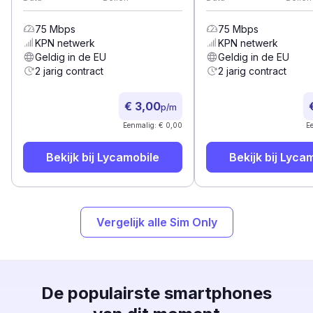
75
Mbps
75
Mbps
KPN
netwerk
KPN
netwerk
Geldig in de EU
Geldig in de EU
2 jarig contract
2 jarig contract
€ 3,00
p/m
Eenmalig: € 0,00
E
Bekijk bij
Lycamobile
Bekijk bij
Lycam
Vergelijk alle Sim Only
De populairste smartphones