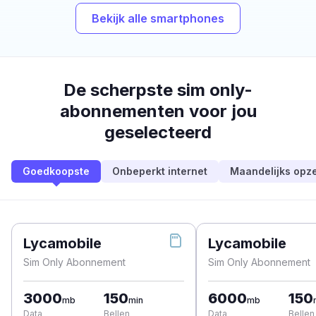
Bekijk alle smartphones
De scherpste sim only-
abonnementen voor jou
geselecteerd
Goedkoopste
Onbeperkt internet
Maandelijks opz
Lycamobile
Lycamobile
Sim Only Abonnement
Sim Only Abonnement
3000
150
6000
150
mb
min
mb
Data
Bellen
Data
Bellen