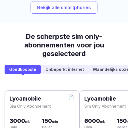
Bekijk alle smartphones
De scherpste sim only-
abonnementen voor jou
geselecteerd
Goedkoopste
Onbeperkt internet
Maandelijks opz
Lycamobile
Lycamobile
Sim Only Abonnement
Sim Only Abonnement
3000
150
6000
150
mb
min
mb
Data
Bellen
Data
Bellen