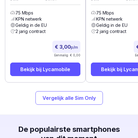
75
Mbps
75
Mbps
KPN
netwerk
KPN
netwerk
Geldig in de EU
Geldig in de EU
2 jarig contract
2 jarig contract
€ 3,00
p/m
Eenmalig: € 0,00
E
Bekijk bij
Lycamobile
Bekijk bij
Lycam
Vergelijk alle Sim Only
De populairste smartphones