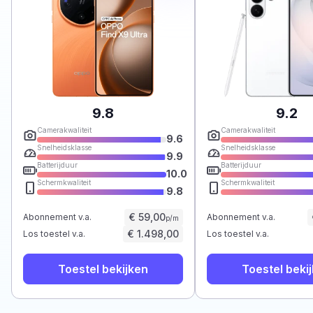
9.8
9.2
Camerakwaliteit
Camerakwaliteit
9.6
Snelheidsklasse
Snelheidsklasse
9.9
Batterijduur
Batterijduur
10.0
Schermkwaliteit
Schermkwaliteit
9.8
€ 59,00
Abonnement v.a.
Abonnement v.a.
p/m
€ 1.498,00
Los toestel v.a.
Los toestel v.a.
Toestel bekijken
Toestel beki