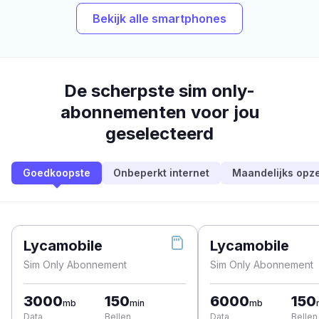
Bekijk alle smartphones
De scherpste sim only-
abonnementen voor jou
geselecteerd
Goedkoopste
Onbeperkt internet
Maandelijks opz
Lycamobile
Lycamobile
Sim Only Abonnement
Sim Only Abonnement
3000
150
6000
150
mb
min
mb
Data
Bellen
Data
Bellen