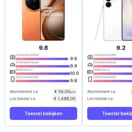
9.8
9.2
Camerakwaliteit
Camerakwaliteit
9.6
Snelheidsklasse
Snelheidsklasse
9.9
Batterijduur
Batterijduur
10.0
Schermkwaliteit
Schermkwaliteit
9.8
€ 59,00
Abonnement v.a.
Abonnement v.a.
p/m
€ 1.498,00
Los toestel v.a.
Los toestel v.a.
Toestel bekijken
Toestel beki