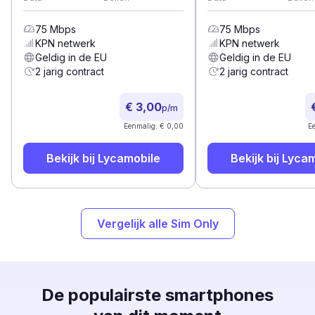
75
Mbps
75
Mbps
KPN
netwerk
KPN
netwerk
Geldig in de EU
Geldig in de EU
2 jarig contract
2 jarig contract
€ 3,00
p/m
Eenmalig: € 0,00
E
Bekijk bij
Lycamobile
Bekijk bij
Lycam
Vergelijk alle Sim Only
De populairste smartphones