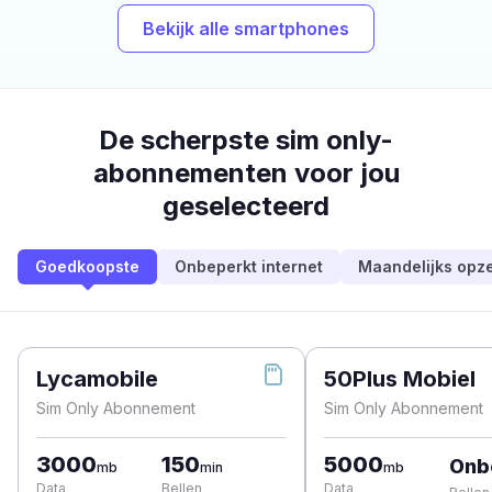
Bekijk alle smartphones
De scherpste sim only-
abonnementen voor jou
geselecteerd
Goedkoopste
Onbeperkt internet
Maandelijks opz
Lycamobile
50Plus Mobiel
Sim Only Abonnement
Sim Only Abonnement
3000
150
5000
Onb
mb
min
mb
Data
Bellen
Data