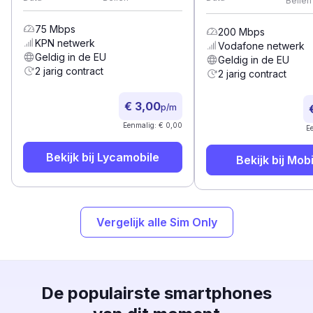
Bellen
75
Mbps
200
Mbps
KPN
netwerk
Vodafone
netwerk
Geldig in de EU
Geldig in de EU
2 jarig contract
2 jarig contract
€ 3,00
p/m
Eenmalig: € 0,00
E
Bekijk bij
Lycamobile
Bekijk bij
Mobi
Vergelijk alle Sim Only
De populairste smartphones