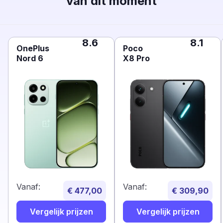
van dit moment
8.6
8.1
OnePlus
Poco
Nord 6
X8 Pro
Vanaf:
Vanaf:
€ 477,00
€ 309,90
Vergelijk prijzen
Vergelijk prijzen