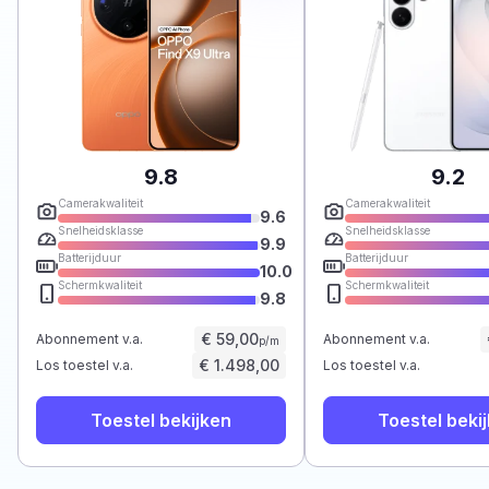
9.8
9.2
Camerakwaliteit
Camerakwaliteit
9.6
Snelheidsklasse
Snelheidsklasse
9.9
Batterijduur
Batterijduur
10.0
Schermkwaliteit
Schermkwaliteit
9.8
€ 59,00
Abonnement v.a.
Abonnement v.a.
p/m
€ 1.498,00
Los toestel v.a.
Los toestel v.a.
Toestel bekijken
Toestel beki