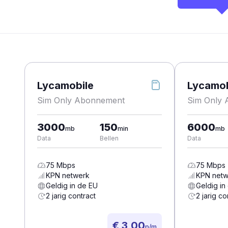
Lycamobile
Lycamob
Sim Only Abonnement
Sim Only
3000
150
6000
mb
min
mb
Data
Bellen
Data
75
Mbps
75
Mbps
KPN
netwerk
KPN
netw
Geldig in de EU
Geldig in
2 jarig contract
2 jarig co
€ 3,00
p/m