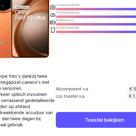
Camerakwaliteit
Snelheidsklasse
Batterijduur
Schermkwaliteit
rpe foto's dankzij twee
megapixel-camera's met
e sensoren.
Abonnement v.a.
€ 
 keer optisch inzoomen
Los toestel v.a.
€ 1
 verrassend gedetailleerde
den op afstand.
ukwekkende accuduur van
 dan twee dagen bij
Toestel bekijken
aal gebruik.