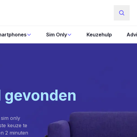
artphones
Sim Only
Keuzehulp
Adv
l gevonden
 sim only
este keuze te
en 2 minuten