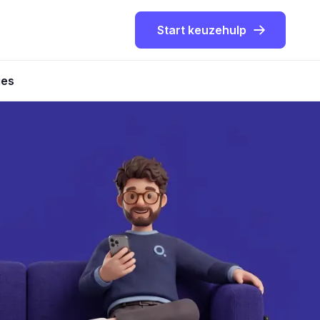
Start keuzehulp
ies