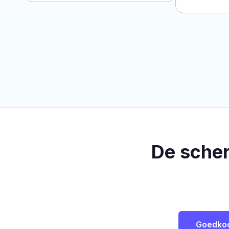
De sche
Goedko