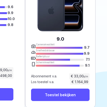
9.6
9.9
10.0
9.8
9.0
Camerakwaliteit
9.7
Snelheidsklasse
9.9
Batterijduur
7.1
Schermkwaliteit
9.1
59,00
p/m
.498,00
Abonnement v.a.
€ 33,00
p/m
Los toestel v.a.
€ 1.164,99
Toestel bekijken