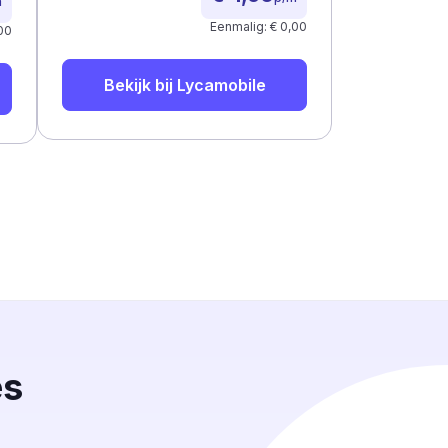
m
Eenmalig: € 0,00
00
Bekijk bij
Lycamobile
es