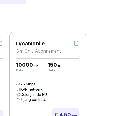
Lycamobile
Sim Only Abonnement
10000
150
mb
min
Data
Bellen
75
Mbps
KPN
netwerk
Geldig in de EU
2 jarig contract
€ 4,50
p/m