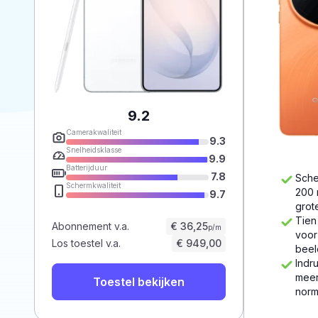
9.2
Camerakwaliteit
9.3
Snelheidsklasse
9.9
Batterijduur
7.8
Sche
Schermkwaliteit
200 
9.7
grot
Tien
Abonnement v.a.
€ 36,25
p/m
voor
Los toestel v.a.
€ 949,00
beel
Indr
meer
Toestel bekijken
norm