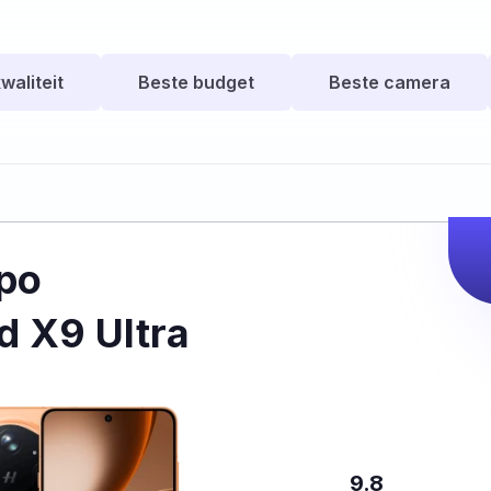
waliteit
Beste budget
Beste camera
po
d X9 Ultra
9.8