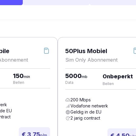
ile
50Plus Mobiel
 Abonnement
Sim Only Abonnement
150
5000
Onbeperkt
min
mb
Bellen
Data
Bellen
200
Mbps
erk
Vodafone
netwerk
 de EU
Geldig in de EU
ntract
2 jarig contract
€ 3,75
€ 4,50
p/m