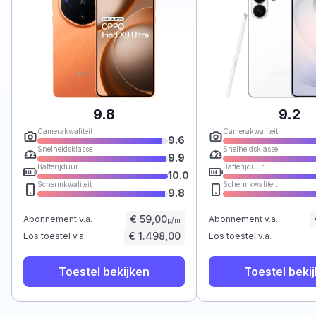
9.8
9.2
Camerakwaliteit
Camerakwaliteit
9.6
Snelheidsklasse
Snelheidsklasse
9.9
Batterijduur
Batterijduur
10.0
Schermkwaliteit
Schermkwaliteit
9.8
€ 59,00
Abonnement v.a.
Abonnement v.a.
p/m
€ 1.498,00
Los toestel v.a.
Los toestel v.a.
Toestel bekijken
Toestel beki