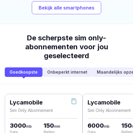
Bekijk alle smartphones
De scherpste sim only-
abonnementen voor jou
geselecteerd
Goedkoopste
Onbeperkt internet
Maandelijks opz
Lycamobile
Lycamobile
Sim Only Abonnement
Sim Only Abonnement
3000
150
6000
150
mb
min
mb
Data
Bellen
Data
Bellen