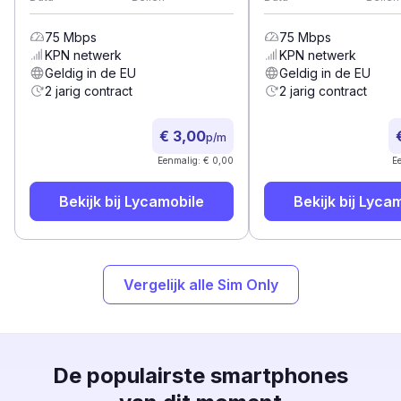
75
Mbps
75
Mbps
KPN
netwerk
KPN
netwerk
Geldig in de EU
Geldig in de EU
2 jarig contract
2 jarig contract
€ 3,00
p/m
Eenmalig: € 0,00
E
Bekijk bij
Lycamobile
Bekijk bij
Lycam
Vergelijk alle Sim Only
De populairste smartphones