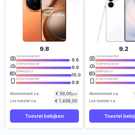
9.8
9.2
Camerakwaliteit
Camerakwaliteit
9.6
Snelheidsklasse
Snelheidsklasse
9.9
Batterijduur
Batterijduur
10.0
Schermkwaliteit
Schermkwaliteit
9.8
€ 59,00
Abonnement v.a.
Abonnement v.a.
p/m
€ 1.498,00
Los toestel v.a.
Los toestel v.a.
Toestel bekijken
Toestel beki