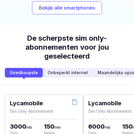
Bekijk alle smartphones
De scherpste sim only-
abonnementen voor jou
geselecteerd
Goedkoopste
Onbeperkt internet
Maandelijks opz
Lycamobile
Lycamobile
Sim Only Abonnement
Sim Only Abonnement
3000
150
6000
150
mb
min
mb
Data
Bellen
Data
Bellen