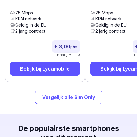
75
Mbps
75
Mbps
KPN
netwerk
KPN
netwerk
Geldig in de EU
Geldig in de EU
2 jarig contract
2 jarig contract
€ 3,00
p/m
Eenmalig: € 0,00
E
Bekijk bij
Lycamobile
Bekijk bij
Lycam
Vergelijk alle Sim Only
De populairste smartphones