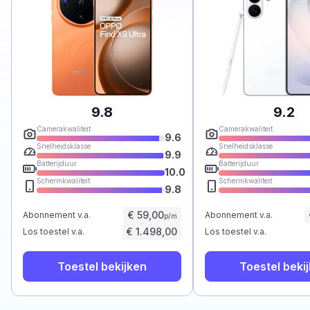
9.8
9.2
Camerakwaliteit
Camerakwaliteit
9.6
Snelheidsklasse
Snelheidsklasse
9.9
Batterijduur
Batterijduur
10.0
Schermkwaliteit
Schermkwaliteit
9.8
€ 59,00
Abonnement v.a.
Abonnement v.a.
p/m
€ 1.498,00
Los toestel v.a.
Los toestel v.a.
Toestel bekijken
Toestel beki