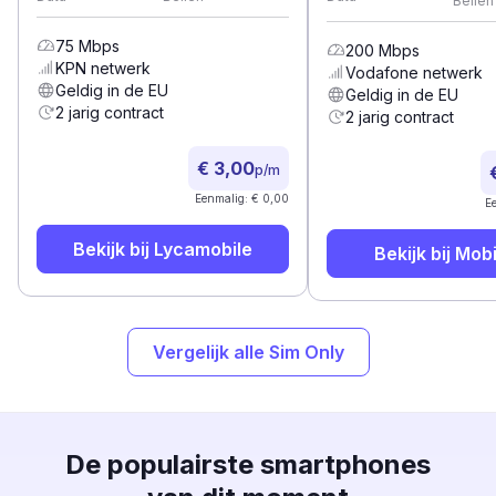
Bellen
75
Mbps
200
Mbps
KPN
netwerk
Vodafone
netwerk
Geldig in de EU
Geldig in de EU
2 jarig contract
2 jarig contract
€ 3,00
p/m
Eenmalig: € 0,00
E
Bekijk bij
Lycamobile
Bekijk bij
Mobi
Vergelijk alle Sim Only
De populairste smartphones