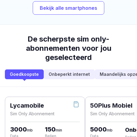
Bekijk alle smartphones
De scherpste sim only-
abonnementen voor jou
geselecteerd
Goedkoopste
Onbeperkt internet
Maandelijks opz
Lycamobile
50Plus Mobiel
Sim Only Abonnement
Sim Only Abonnement
3000
150
5000
Onb
mb
min
mb
Data
Bellen
Data