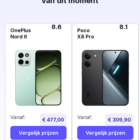
van dit moment
8.6
8.1
OnePlus
Poco
Nord 6
X8 Pro
Vanaf:
Vanaf:
€ 477,00
€ 309,90
Vergelijk prijzen
Vergelijk prijzen